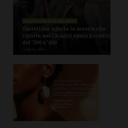
CASTELLINA IN CHIANTI
LET
Castellina: aperta la mostra che
Cas
riporta nel Chianti opere fiorentine
rev
del ‘300 e ‘400
d’I
6 Agosto 2026
5 Ago