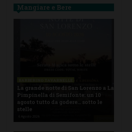
Mangiare e Bere
VARNELLE
te di San Lorenzo a La
BARBERINO TAVARNELLE
i Semifonte: un 10
L’Argentina in Chianti…
da godere… sotto le
Ferragosto: da SiChef a
Argentino”
5 Agosto 2026