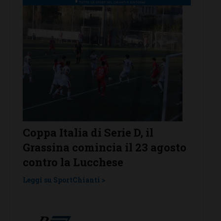
r
Coppa Italia di Serie D, il
Serie 
Grassina comincia il 23 agosto
Grass
contro la Lucchese
Tavar
una l
Leggi su SportChianti >
Leggi su