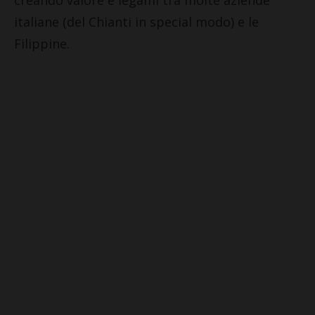
creando valore e legami tra molte aziende
italiane (del Chianti in special modo) e le
Filippine.