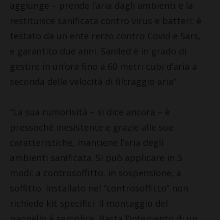
aggiunge – prende l’aria dagli ambienti e la
restituisce sanificata contro virus e batteri: è
testato da un ente rerzo contro Covid e Sars,
e garantito due anni. Saniled è in grado di
gestire in un’ora fino a 60 metri cubi d’aria a
seconda delle velocità di filtraggio aria”.
“La sua rumorisità – si dice ancora – è
pressoché inesistente e grazie alle sue
caratteristiche, mantiene l’aria degli
ambienti sanificata. Si può applicare in 3
modi: a controsoffitto, in sospensione, a
soffitto. Installato nel “controsoffitto” non
richiede kit specifici. Il montaggio del
pannello è semplice. Basta l’intervento di un