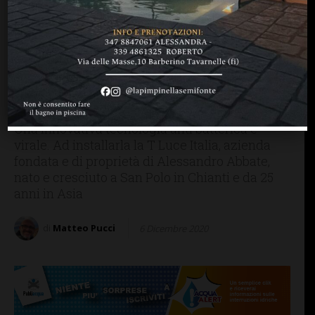
BAGNO A RIPOLI
COVID-19
GREVE IN CHIANTI
Un sistema a led
sanificante (anti Covid)
installato alla Blue Clinic
di Bagno a Ripoli
Una innovativa tecnologia anti batterica e
virale. Ad installarla la T Luce Italia, azienda
fondata e di proprietà di Alessandro Abbate,
nato e cresciuto a San Polo in Chianti e da 25
anni in Asia
di
Matteo Pucci
6 Dicembre 2020