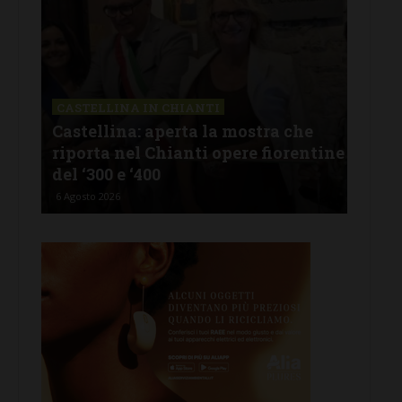
CASTELLINA IN CHIANTI
LET
Castellina: aperta la mostra che
Cas
riporta nel Chianti opere fiorentine
rev
del ‘300 e ‘400
d’I
6 Agosto 2026
5 Ago