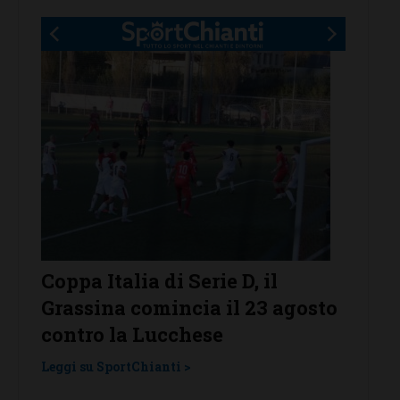
r
Coppa Italia di Serie D, il
Serie 
Grassina comincia il 23 agosto
Grass
contro la Lucchese
Tavar
una l
Leggi su SportChianti >
Leggi su