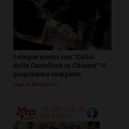
I cinque giorni con “Calici
Cast
della Castellina in Chianti”: il
prota
enti
programma completo
Vino”
Leggi su WeChianti >
Leggi s