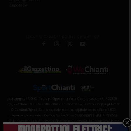
CRONACA
SEGUI IL GAZZETTINO DEL CHIANTI SU:
Iscrizione al R.O.C. (Registro Operatori della Comunicazione) n° 22870 -
Registrazione Tribunale di Firenze n° 6057, 6 luglio 2017 - Copyright 2012
© ComuniChianti S.r.l. a capitale ridotto, capitale sociale Euro 4.000
interamente versato - Codice fiscale/P.Iva 06295380486 - R.E.A. 616643-
Iscrizione Registro Imprese di Firenze n° 06295380486 - Sede legale, via
×
Collina 5/i, San Casciano V.P. - Ufficio di redazione, via Machiavelli 9, San