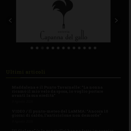
Ultimi articoli
Maddalena e il Punto Tavarnelle: “La nonna
ricamò il mio velo da sposa, io voglio portare
avanti la sua eredità”
8 Agosto 2026
VIDEO / Il punto-meteo del LaMMA: “Ancora 10
giorni di caldo, l’anticiclone non demorde”
8 Agosto 2026
“Il Ciclone” (e le sue stelle) hanno fatto impazzire