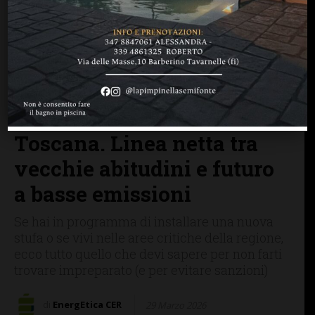
BAGNO A RIPOLI
BARBERINO TAVARNELLE
CASTELLINA IN CHIANTI
CASTELNUOVO B.GA
CHIANTIVERDE
GAIOLE IN CHIANTI
GREVE IN CHIANTI
IMPRUNETA
RADDA IN CHIANTI
SAN CASCIANO
Calore responsabile: le
regole per stufe e camini in
Toscana. Linea netta tra
vecchie abitudini e futuro
a basse emissioni
Se hai in programma di installare una nuova
stufa o se vivi nelle aree critiche della regione,
ecco tutto quello che devi sapere per non farti
trovare impreparato (e per evitare sanzioni)
di
EnergEtica CER
29 Marzo 2026