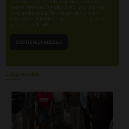
mantenerne e accentuarne l’indipendenza,
potete farlo qui. Ognuno di noi, e di voi, può
fare la differenza. Perché pensiamo che Il
Gazzettino del Chianti sia un piccolo-grande
patrimonio di tutti.
Leggi anche...