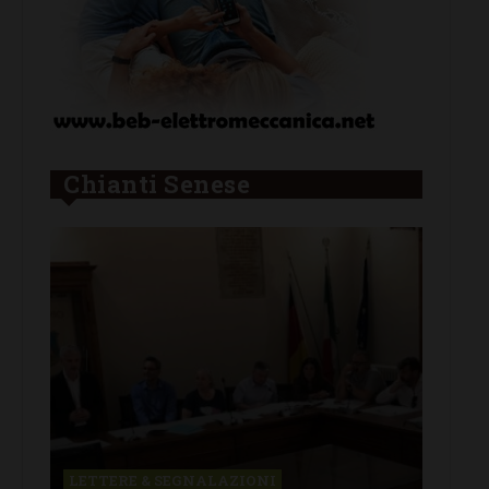
Chianti Senese
CASTELLINA IN CHIANTI
CH