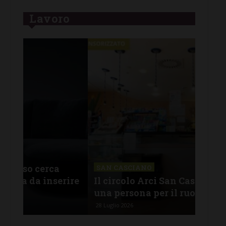
Lavoro
CHI
Lav
SAN CASCIANO
rire
Il circolo Arci San Casciano cerca
off
una persona per il ruolo di barista
pro
28 Luglio 2026
26 Lu