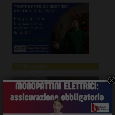
L'editoriale
×