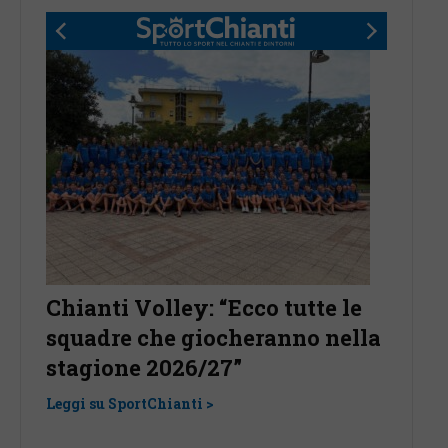
Chianti Volley: “Ecco tutte le
Il Sa
o
squadre che giocheranno nella
accog
to
stagione 2026/27”
centr
Gianv
Leggi su SportChianti >
Leggi su