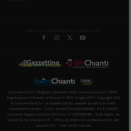
SEGUI IL GAZZETTINO DEL CHIANTI SU:
Iscrizione al R.O.C. (Registro Operatori della Comunicazione) n° 22870 -
Registrazione Tribunale di Firenze n° 6057, 6 luglio 2017 - Copyright 2012
© ComuniChianti S.r.l. a capitale ridotto, capitale sociale Euro 4.000
interamente versato - Codice fiscale/P.Iva 06295380486 - R.E.A. 616643-
Iscrizione Registro Imprese di Firenze n° 06295380486 - Sede legale, via
Collina 5/i, San Casciano V.P. - Ufficio di redazione, via Machiavelli 9, San
Casciano V.P. - Tutti i diritti riservati