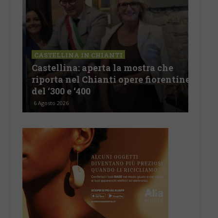
CASTELLINA IN CHIANTI
LET
Castellina: aperta la mostra che
Cas
riporta nel Chianti opere fiorentine
rev
del ‘300 e ‘400
d’I
6 Agosto 2026
5 Ago