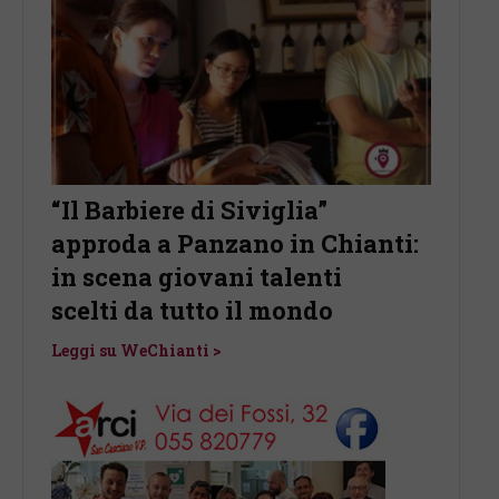
e e
“Il Barbiere di Siviglia”
San C
di
approda a Panzano in Chianti:
santo
an
in scena giovani talenti
agost
nti
scelti da tutto il mondo
per S
Leggi su WeChianti >
Leggi s