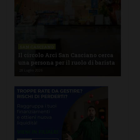
CHI
Lav
SAN CASCIANO
rire
Il circolo Arci San Casciano cerca
off
una persona per il ruolo di barista
pro
28 Luglio 2026
26 Lu