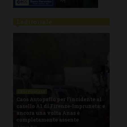
L'editoriale
L'EDITORIALE
L'E
:
Caos Autopalio per l’incidente al
Fur
casello A1 di Firenze-Impruneta: e
chi
one
ancora una volta Anas è
ver
completamente assente
ha 
1 Aprile 2025
29 Ge