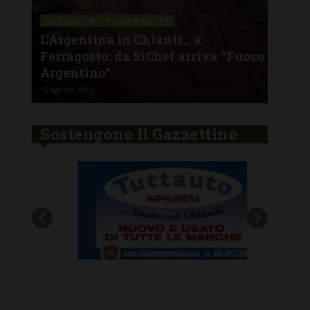
SAN
a La
Il 
BARBERINO TAVARNELLE
L’Argentina in Chianti… a
men
Ferragosto: da SiChef arriva “Fuoco
con
Argentino”
del
5 Agosto 2026
30 Lu
Sostengono Il Gazzettino