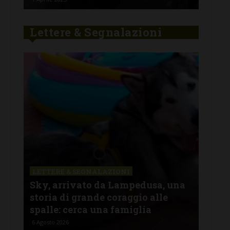
Lettere & Segnalazioni
LETTERE & SEGNALAZIONI
LET
Sky, arrivato da Lampedusa, una
“Os
storia di grande coraggio alle
irr
spalle: cerca una famiglia
Rom
6 Agosto 2026
5 Ago