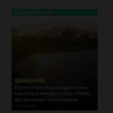
ChiantiVerde
CHIANTIVERDE
CHI
 fa
Fotovoltaico e paesaggio: come
Oltr
conciliare energia pulita e tutela
com
del paesaggio chiantigiano
agr
12 Giugno 2026
25 Ma