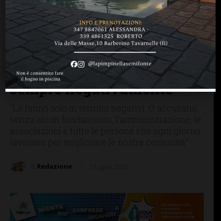
SAN CASCIANO
Il sindaco Ciappi: “Sui
social personaggi di dubbia
moralità e credibilità che
parlano di San Casciano
sempre negativamente”
"Lo fanno solo in termini negativi. O accusano,
senza alcun fondamento, l'amministrazione, le
associazioni e tutte le persone che ogni giorno
lavorano per migliorare le nostre comunità"
di
Redazione
7 Luglio 2025