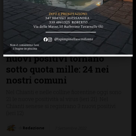
BAGNO A RIPOLI
BARBERINO TAVARNELLE
CASTELLINA IN CHIANTI
CASTELNUOVO B.GA
CHIANTI SENESE
COVID-19
FIRENZE SIENA TOSCANA
GAIOLE IN CHIANTI
GREVE IN CHIANTI
IMPRUNETA
RADDA IN CHIANTI
SAN CASCIANO
Covid-19 in Toscana, i
nuovi positivi tornano
sotto quota mille: 24 nei
nostri comuni
Nel Chianti e nelle colline fiorentine oggi sono
21 le nuove positività al virus (ieri 21). Nel
Chianti senese si registrano 3 nuovi positivi
(ieri 12)
di
Redazione
7 Settembre 2022