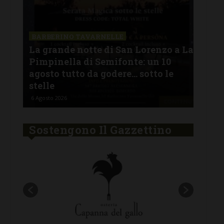
SAN
a La
Il 
BARBERINO TAVARNELLE
L’Argentina in Chianti… a
men
Ferragosto: da SiChef arriva “Fuoco
con
Argentino”
del
5 Agosto 2026
30 Lu
Sostengono Il Gazzettino