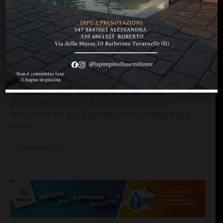
LETTERE & SEGNALAZIONI
SAN CASCIANO
“Mercatale: il Comune
dovrebbe pensare a
rendere più utilizzabili le
aree a verde”
"Pensare anche a percorsi fitness che
potrebbero portare fuori molti ragazzi e
smuovere un po' il paese, ormai sempre più
morto"
15 Settembre 2023