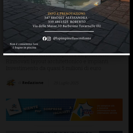
BAGNO A RIPOLI
Al via i lavori al Santa
Maria Annunziata per il
nuovo reparto di terapia
intensiva e subintensiva
Sarà al piano terra e ospiterà 22 posti letto.
Rinnovati layout architettonico e impianti.
Investimento da quasi 5 milioni di euro
di
Redazione
29 Luglio 2025