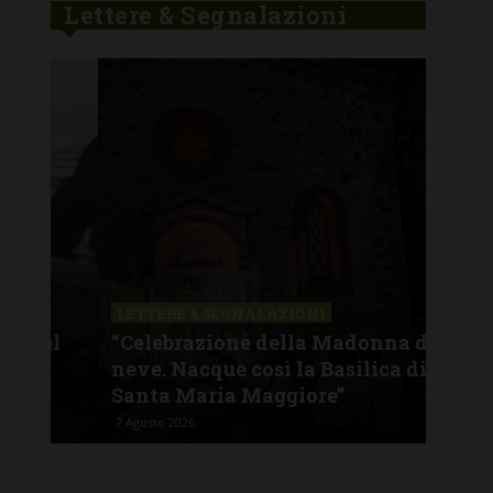
Lettere & Segnalazioni
LETTERE & SEGNALAZIONI
LET
el
“Celebrazione della Madonna della
“Ha
neve. Nacque così la Basilica di
Fal
Santa Maria Maggiore”
dat
7 Agosto 2026
6 Ago