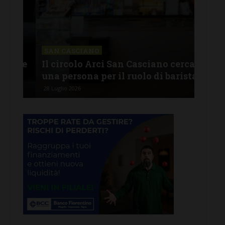
CHI
Lav
SAN CASCIANO
rire
Il circolo Arci San Casciano cerca
off
una persona per il ruolo di barista
pro
28 Luglio 2026
26 Lu