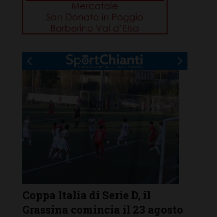
Serie D, ecco i gironi 2026/27.
Il Gra
osto
Grassina e San Donato
arriv