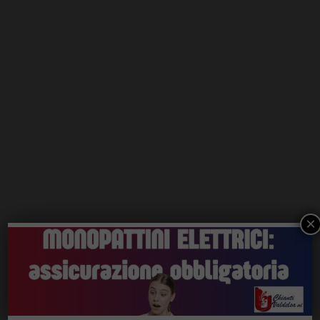
×
ChiantiVerde