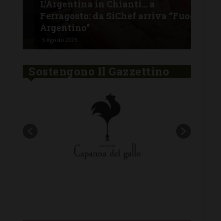
L’Argentina in Chianti… a
men
Ferragosto: da SiChef arriva “Fuoco
con
Argentino”
del
5 Agosto 2026
30 Lu
Sostengono Il Gazzettino
New title