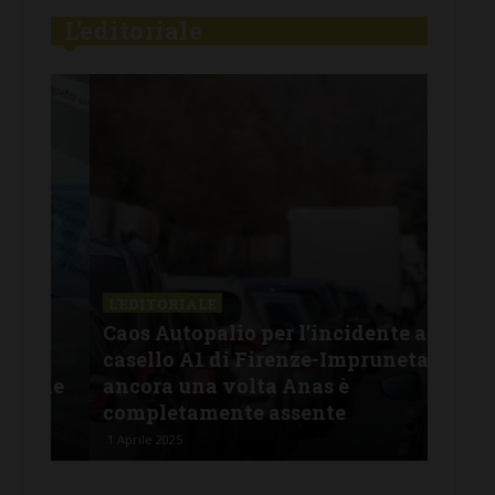
L'editoriale
L'EDITORIALE
L'E
:
Caos Autopalio per l’incidente al
Fur
casello A1 di Firenze-Impruneta: e
chi
one
ancora una volta Anas è
ver
completamente assente
ha 
1 Aprile 2025
29 Ge