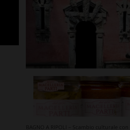
Poggibonsi, p
Fusci conferma
tecnico. In ser
presentazione
allenatore
Leggi su SportChiant
BAGNO A RIPOLI – Scambio culturale con g