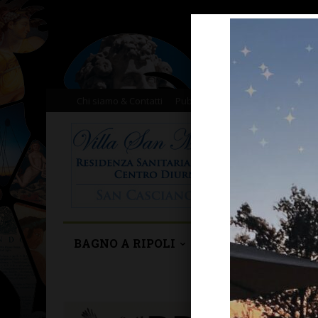
Chi siamo & Contatti
Pubblicità
Donazioni
Il nost
BAGNO A RIPOLI
BARBERINO TAVA