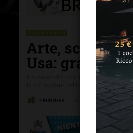
BAGNO A RIPOLI
Arte, scambio c
Usa: grazie al
Il sindaco Pignotti invitato a parte
la collezione del Cleveland Museum 
di
Redazione
12 Agosto 2025