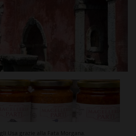
rime mosse:
Serie D, ecco i gironi 2026/27
to direttore
Grassina e San Donato
ata
Tavarnelle con tre emiliane,
 del nuovo
una laziale e una umbra
Leggi su SportChianti >
i >
li Usa grazie alla Fata Morgana.