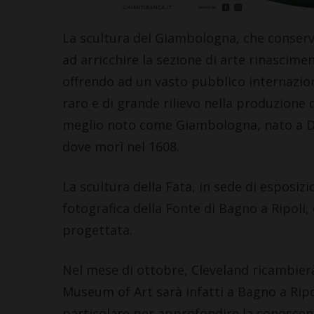
La scultura del Giambologna, che conser
ad arricchire la sezione di arte rinascime
offrendo ad un vasto pubblico internazio
raro e di grande rilievo nella produzione
meglio noto come Giambologna, nato a Dou
dove morì nel 1608.
La scultura della Fata, in sede di esposi
fotografica della Fonte di Bagno a Ripoli, 
progettata.
Nel mese di ottobre, Cleveland ricambierà 
Museum of Art sarà infatti a Bagno a Ripol
particolare per approfondire la conoscenz