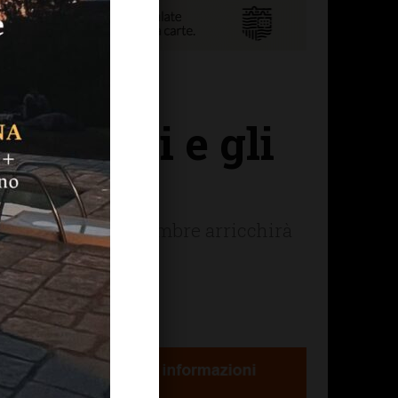
a Ripoli e gli
gna che dal 2 settembre arricchirà