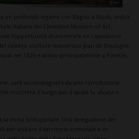
va un profondo legame con Bagno a Ripoli, andrà
ntale italiana del Cleveland Museum of Art,
nale l’opportunità di ammirare un capolavoro
CASTELLINA IN CHIANTI
 del celebre scultore manierista Jean de Boulogne,
Giuseppe Stiaccini, sindaco
ai nel 1529 e attivo principalmente a Firenze,
di Castellina, commenta il
“Codice Etico in
Agricoltura”
6 Agosto 2026
zione, sarà accompagnata da una riproduzione
che mostrerà il luogo per il quale fu ideata e
la visita istituzionale. Una delegazione del
i per visitare il territorio comunale e in
a della Fonte della Fata Morgana, oltre