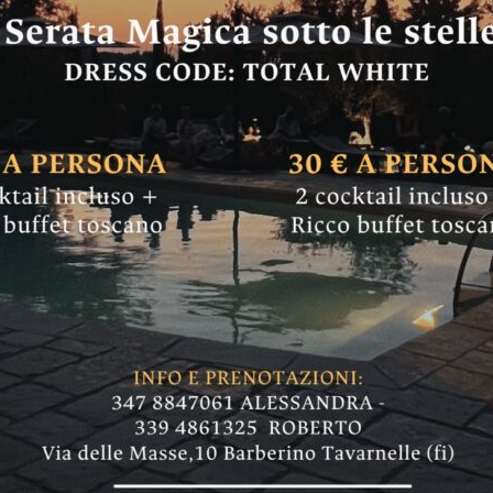
ulturale fra Bagno 
la Fata Morgana
cipare allo svelamento dell'opera del Giambolo
of Art