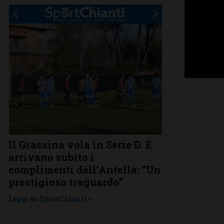
.
Il Grassina vola in Serie D. E
Poggibonsi a
arrivano subito i
conferme, ri
complimenti dell’Antella: “Un
nuovi
prestigioso traguardo”
Leggi su SportChi
Leggi su SportChianti >