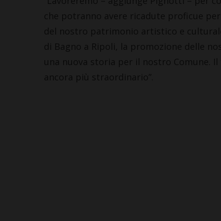
“Lavoreremo – aggiunge Pignotti – per co
che potranno avere ricadute proficue per t
del nostro patrimonio artistico e culturale
di Bagno a Ripoli, la promozione delle nost
una nuova storia per il nostro Comune. Il 
ancora più straordinario”.