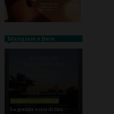
Mangiare e Bere
BARBERINO TAVARNELLE
La grande notte di San
BARBERINO 