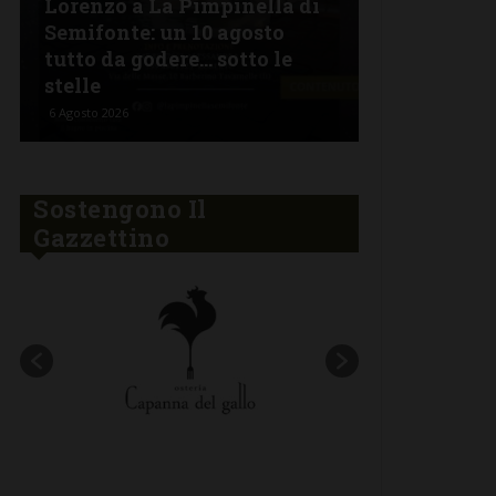
Lorenzo a La Pimpinella di
Semifonte: un 10 agosto
L’Argentin
tutto da godere… sotto le
Ferragosto:
stelle
“Fuoco Arg
6 Agosto 2026
5 Agosto 2026
Sostengono Il
Gazzettino