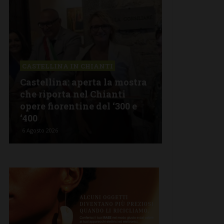
CASTELLINA IN CHIANTI
LETTERE & S
Castellina: aperta la mostra
Castelnuov
che riporta nel Chianti
revisionism
opere fiorentine del ‘300 e
Fratelli d’I
‘400
propagand
6 Agosto 2026
5 Agosto 2026