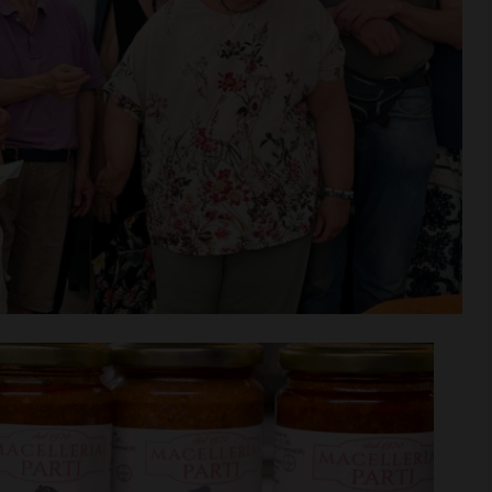
rime mosse:
Serie D, ecco i gironi 2026/27
to direttore
Grassina e San Donato
ata
Tavarnelle con tre emiliane,
 del nuovo
una laziale e una umbra
Leggi su SportChianti >