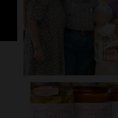
Poggibonsi, p
Fusci conferma
tecnico. In ser
presentazione
allenatore