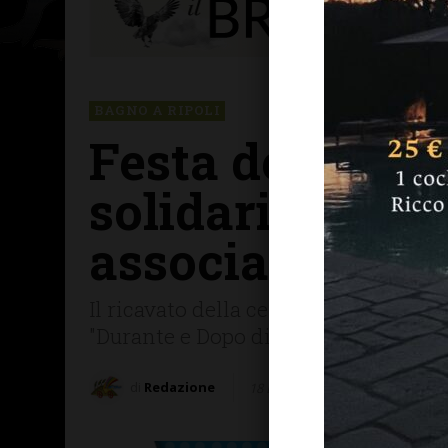
BAGNO A RIPOLI
Festa del Patro
solidarietà: rac
associazioni de
Il ricavato della cena in piazza del 
"Durante e Dopo di noi" a Grassina
di
Redazione
18 Luglio 2025