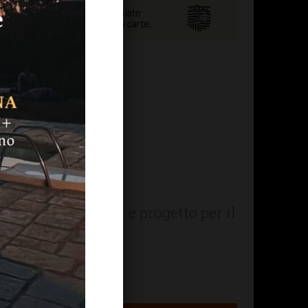
i) e
 tre
riso per Francesco" e progetto per il