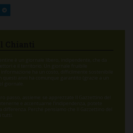
el Chianti
orentine è un giornale libero, indipendente, che da
tori e il territorio. Un giornale fruibile
 informazione ha un costo, difficilmente sostenibile
 in questi anni ha comunque garantito (grazie a un
l giornale.
o passo, assieme: se apprezzate Il Gazzettino del
antenerne e accentuarne l’indipendenza, potete
 la differenza. Perché pensiamo che Il Gazzettino del
tutti.