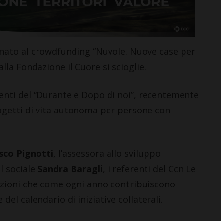
tinato al crowdfunding “Nuvole. Nuove case per
lla Fondazione il Cuore si scioglie.
CASTELLINA IN CHIANTI
C
enti del “Durante e Dopo di noi”, recentemente
Giuseppe Stiaccini, sindaco
C
ogetti di vita autonoma per persone con
di Castellina, commenta il
c
“Codice Etico in
o
Agricoltura”
‘
sco Pignotti
, l’assessora allo sviluppo
6 Agosto 2026
6 
al sociale
Sandra Baragli
, i referenti del Ccn Le
iazioni che come ogni anno contribuiscono
del calendario di iniziative collaterali.