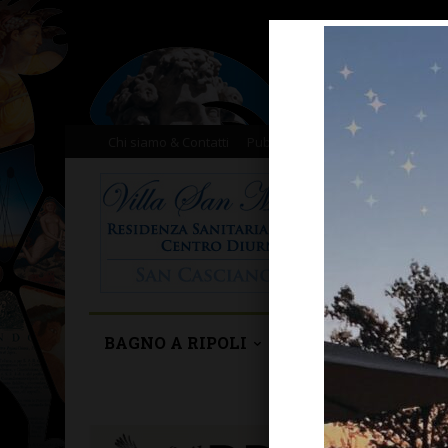
Chi siamo & Contatti
Pubblicità
Donazioni
Il nost
BAGNO A RIPOLI
BARBERINO TAVA