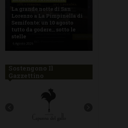
La grande notte di San
BARBERINO 
Lorenzo a La Pimpinella di
Semifonte: un 10 agosto
L’Argentin
tutto da godere… sotto le
Ferragosto:
stelle
“Fuoco Arg
6 Agosto 2026
5 Agosto 2026
Sostengono Il
Gazzettino