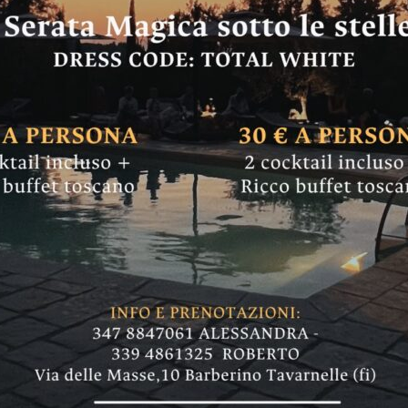
no (a Bagno a Ripol
colti 1.500 euro per
l territorio
29 giugno a "Un Petalo per Margherita", "Un sor