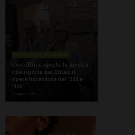
ASTELLINA IN CHIANTI
LETTERE & SEGNALA
astellina: aperta la mostra
Castelnuovo Bera
he riporta nel Chianti
revisionismo stor
pere fiorentine del ‘300 e
Fratelli d’Italia è
400
propaganda”
Agosto 2026
5 Agosto 2026