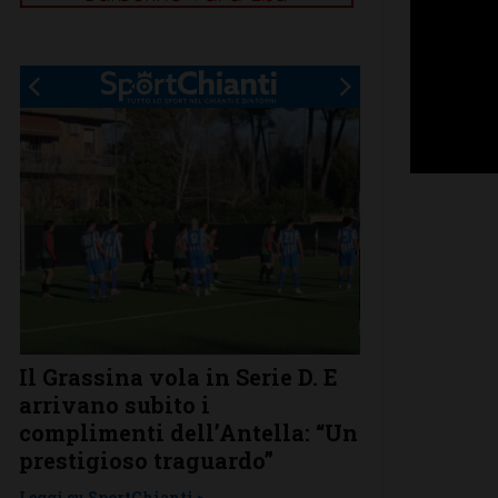
.
Il Grassina vola in Serie D. E
Poggibonsi a
arrivano subito i
conferme, ri
complimenti dell’Antella: “Un
nuovi
prestigioso traguardo”
Leggi su SportChi
Leggi su SportChianti >