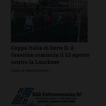
r
Coppa Italia di Serie D, il
Serie 
Grassina comincia il 23 agosto
Grass
contro la Lucchese
Tavar
una l
Leggi su SportChianti >
Leggi su