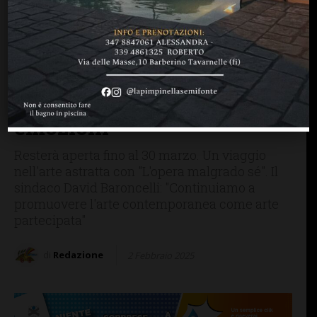
BARBERINO TAVARNELLE
PERSONE & STORIE
A Palazzo Malaspina
nuova mostra: Tommaso
Nelli, la pittura astratta che
catalizza sguardi ed
emozioni
Resterà aperta fino al 30 marzo. Un viaggio
nell'arte astratta con "L'opera malgrado sé". Il
sindaco David Baroncelli: "Continuiamo a
promuovere l'arte contemporanea come arte
partecipata"
di
Redazione
2 Febbraio 2025