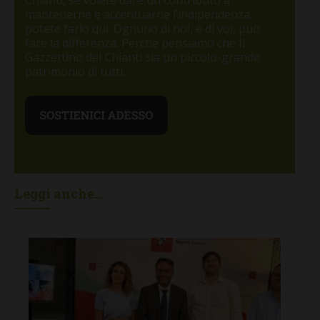
mantenerne e accentuarne l’indipendenza,
potete farlo qui. Ognuno di noi, e di voi, può
fare la differenza. Perché pensiamo che Il
Gazzettino del Chianti sia un piccolo-grande
patrimonio di tutti.
Leggi anche...