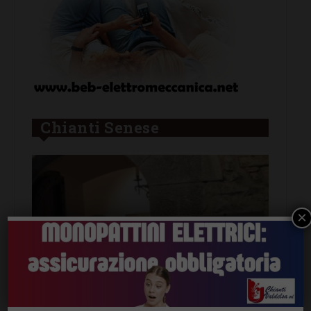
Chianti Senese
×