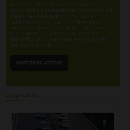
Adesso pensiamo che possiamo fare un altro
passo, assieme: se apprezzate Il Gazzettino del
Chianti, se volete dare un contributo a
mantenerne e accentuarne l’indipendenza,
potete farlo qui. Ognuno di noi, e di voi, può
fare la differenza. Perché pensiamo che Il
Gazzettino del Chianti sia un piccolo-grande
patrimonio di tutti.
Leggi anche...