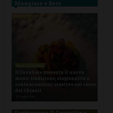
Mangiare e Bere
SAN CASCIANO
Il Cavaliere presenta il nuovo
SAN
menu: tradizione, stagionalità e
All
oco
contaminazioni creative nel cuore
lug
del Chianti
pro
30 Luglio 2026
29 Lu
Sostengono Il Gazzettino