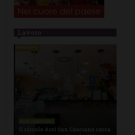
Lavoro
CHI
Lav
SAN CASCIANO
rire
Il circolo Arci San Casciano cerca
off