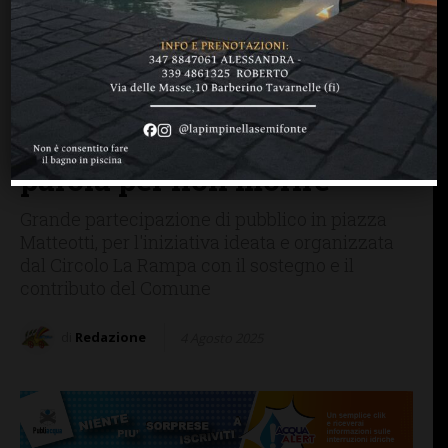
BARBERINO TAVARNELLE
PERSONE & STORIE
A Tavarnelle con Sandra
Bonzi e Claudio Bisio:
successo per la
presentazione di “Una
parola per non morire”
Grande partecipazione di pubblico in piazza
Matteotti, per l'iniziativa ideata e organizzata
dal Circolo La Rampa con il sostegno e il
contributo del Comune
di
Redazione
4 Agosto 2025