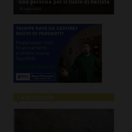
una persona per il ruolo di barista
pro
28 Luglio 2026
26 Lu
L'editoriale