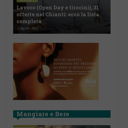
CASTELNUOVO B.GA
ocini), 31
FdI Castelnuovo: “Si liberi la sal
o la lista
del consiglio comunale da polit
e immagini di parte”
2 Agosto 2026
Mangiare e Bere