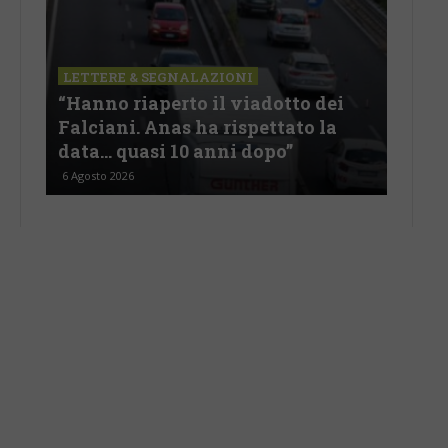
LETTERE & SEGNALAZIONI
LET
lla
“Hanno riaperto il viadotto dei
Sky
Falciani. Anas ha rispettato la
sto
data… quasi 10 anni dopo”
spa
6 Agosto 2026
6 Ago