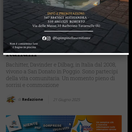
BARBERINO TAVARNELLE
PERSONE & STORIE
Emozioni e diritti a
Barberino Tavarnelle: i tre
fratelli Singh sono
ufficialmente cittadini
italiani
Bachitter, Davinder e Dilbag, in Italia dal 2008,
vivono a San Donato in Poggio. Sono partecipi
della vita comunitaria. Un momento pieno di
sorrisi e commozione
di
Redazione
21 Giugno 2025