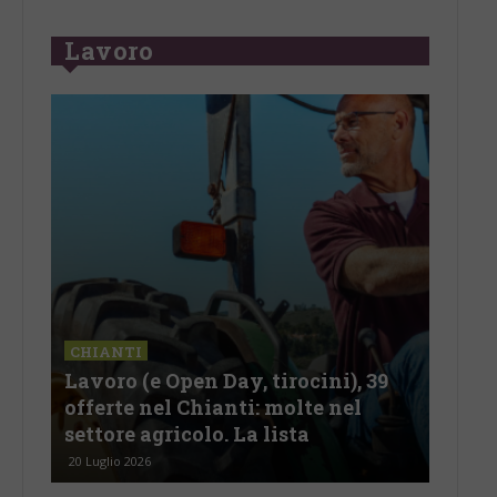
Lavoro
CHIANTI
CHI
Lavoro (e Open Day, tirocini), 39
Lav
olo
offerte nel Chianti: molte nel
offe
settore agricolo. La lista
com
20 Luglio 2026
2 Ago