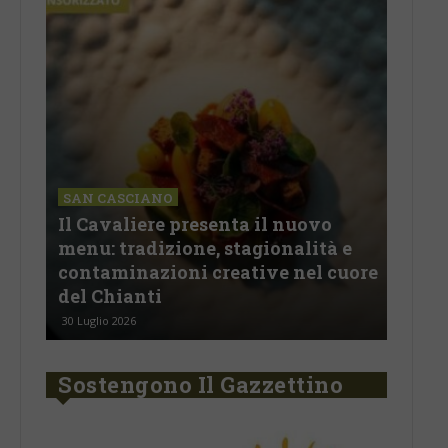
SAN CASCIANO
Il Cavaliere presenta il nuovo
SAN
menu: tradizione, stagionalità e
All
oco
contaminazioni creative nel cuore
lug
del Chianti
pro
30 Luglio 2026
29 Lu
Sostengono Il Gazzettino