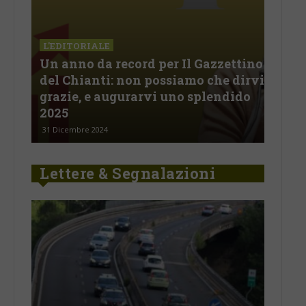
L'EDITORIALE
Un anno da record per Il Gazzettino
L'E
del Chianti: non possiamo che dirvi
E vo
non
grazie, e augurarvi uno splendido
sul
2025
al…
31 Dicembre 2024
28 Ot
Lettere & Segnalazioni