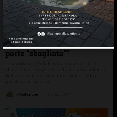
ELEZIONI REGIONALI 2025
GREVE IN CHIANTI
IMPRUNETA
Furto a casa del consigliere
Cuscito, la solidarietà di
Zoppini: “Atto intimidatorio
verso chi fa politica dalla
parte “sbagliata””
Il candidato di FdI alle elezioni regionali: "Il
clima di violenza, spesso alimentato e tollerato
dalla sinistra - anche istituzionale - porta a
queste conseguenze"
di
Redazione
3 Ottobre 2025