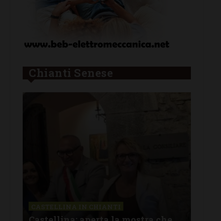
Chianti Senese
CASTELLINA IN CHIANTI
LET
Castellina: aperta la mostra che
Cas