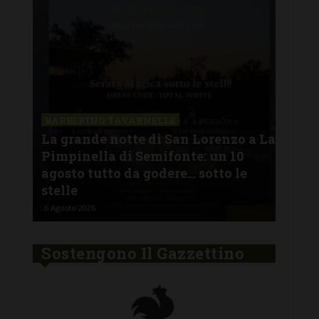
SAN
a La
Il 
BARBERINO TAVARNELLE
L’Argentina in Chianti… a
men
Ferragosto: da SiChef arriva “Fuoco
con
Argentino”
del
5 Agosto 2026
30 Lu
Sostengono Il Gazzettino