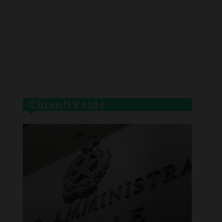
ChiantiVerde