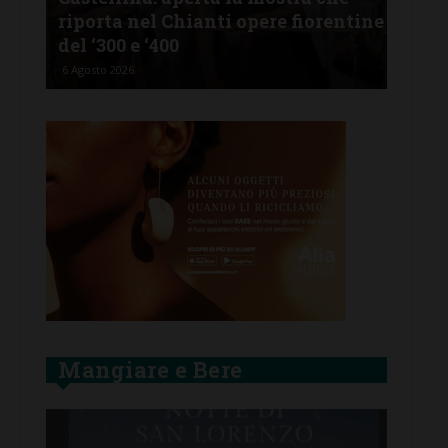
riporta nel Chianti opere fiorentine
rev
del ‘300 e ‘400
d’I
6 Agosto 2026
5 Ago
Mangiare e Bere