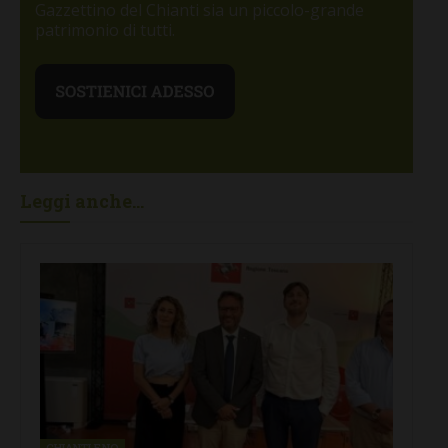
Gazzettino del Chianti sia un piccolo-grande
patrimonio di tutti.
Leggi anche...
CHIANTI F.NO