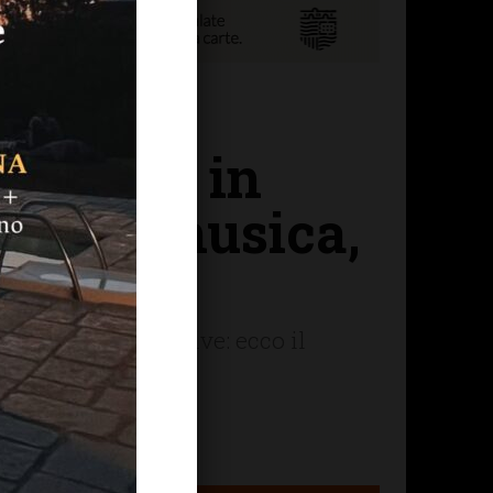
di Greve in
 ballo, musica,
antissime iniziative: ecco il