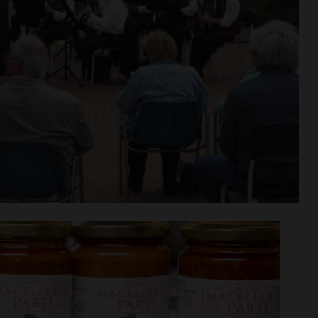
n va in
Aquatica, corsi di nuoto per
tra aperta per
bambini e ragazzi anche a
di agosto
settembre
i >
Leggi su SportChianti >