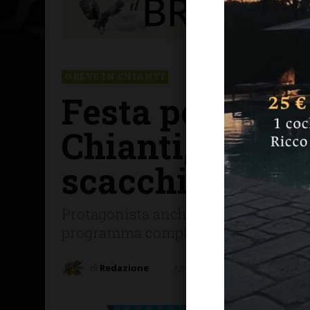
GREVE IN CHIANTI
Festa per i cen
Chianti, primi 
scacchi
Protagonista anche Aleandro Baldi con
programma completo
di
Redazione
12 Maggio 2025