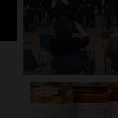
SportLab21 no
vacanza: pales
tutto il mese 
Leggi su SportChiant