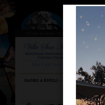
Chi siamo & Contatti
Pubblicità
Donazioni
Il nost
BAGNO A RIPOLI
BARBERINO TAVA