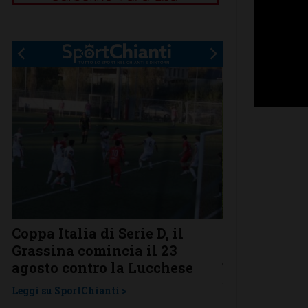
Coppa Italia di Serie D, il
Serie D, ecco
Grassina comincia il 23
Grassina e 
agosto contro la Lucchese
Tavarnelle c
una laziale
Leggi su SportChianti >
Leggi su SportChi