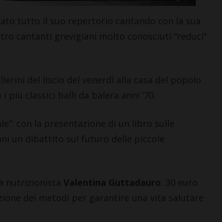
to tutto il suo repertorio cantando con la sua
ttro cantanti grevigiani molto conosciuti “reduci”
LETTERE & SEGNALAZIONI
lerini del liscio del venerdì alla casa del popolo
“Celebrazione della
 i più classici balli da balera anni ’70.
Madonna della neve.
Nacque così la Basilica di
ale”: con la presentazione di un libro sulle
Santa Maria Maggiore”
i un dibattito sul futuro delle piccole
7 Agosto 2026
a nutrizionista
Valentina Guttadauro
: 30 euro
azione dei metodi per garantire una vita salutare