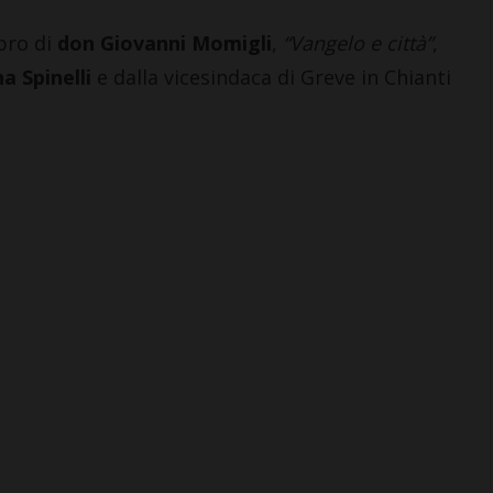
bro di
don Giovanni Momigli
,
“Vangelo e città”
,
a Spinelli
e dalla vicesindaca di Greve in Chianti
CHIANTI F.NO