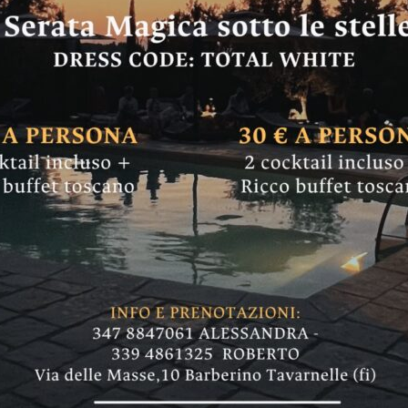
to anni della Coop 
eventi agli archivi:
 la sua chitarra. Da stasera a sabato ancora t