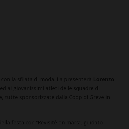
Coop Mercatale e San
Donato in Poggio: il
volantino con le offerte da 6
al 19 agosto
7 Agosto 2026
con la sfilata di moda. La presenterà
Lorenzo
ed ai giovanissimi atleti delle squadre di
te, tutte sponsorizzate dalla Coop di Greve in
ella festa con “Revisitè on mars”, guidato