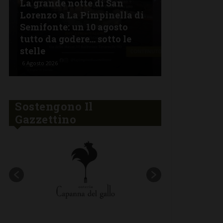
La grande notte di San
BARBERINO 
Lorenzo a La Pimpinella di
Semifonte: un 10 agosto
L’Argentin
tutto da godere… sotto le
Ferragosto:
stelle
“Fuoco Arg
6 Agosto 2026
5 Agosto 2026
Sostengono Il
Gazzettino