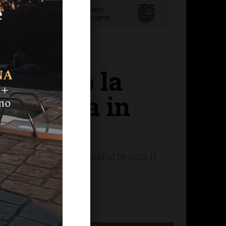
 aprono la
in rapina in
altro apriva la cassaforte con il