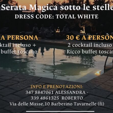
a in casa mentre le
truffa si trasforma 
, una volta entrati, uno l'ha bloccata mentre l'
uto. Indagini dei carabinieri di Impruneta