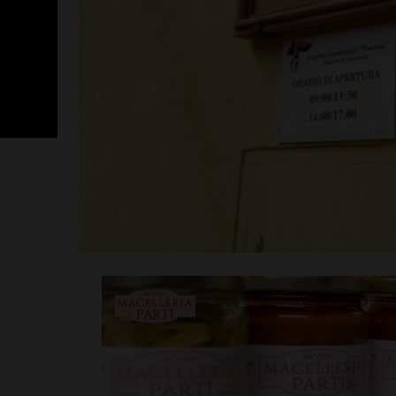
Poggibonsi, p
Fusci conferma
tecnico. In ser
presentazione
allenatore