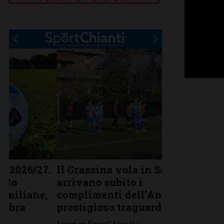
.
Il Grassina vola in Serie D. E
Poggibonsi a
arrivano subito i
conferme, ri
complimenti dell’Antella: “Un
nuovi
prestigioso traguardo”
Leggi su SportChi
Leggi su SportChianti >