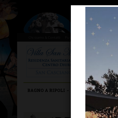
Chi siamo & Contatti
Pubblicità
Donazioni
Il nost
BAGNO A RIPOLI
BARBERINO TAVA