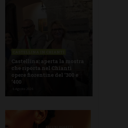
IN CHIANTI
LETTERE & SEGNALAZIONI
 aperta la mostra
Castelnuovo Berardenga: “
 nel Chianti
revisionismo storico di
tine del ‘300 e
Fratelli d’Italia è solo
propaganda”
5 Agosto 2026