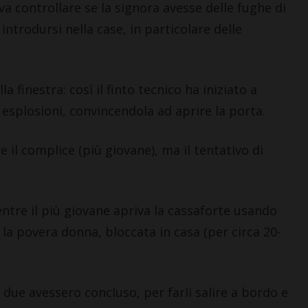
a controllare se la signora avesse delle fughe di
introdursi nella case, in particolare delle
a finestra: così il finto tecnico ha iniziato a
d esplosioni, convincendola ad aprire la porta.
CASTELLINA IN CHIANTI
CASTELLINA 
Giuseppe Stiaccini, sindaco
Castellina:
 il complice (più giovane), ma il tentativo di
di Castellina, commenta il
che riporta
“Codice Etico in
opere fioren
Agricoltura”
‘400
entre il più giovane apriva la cassaforte usando
6 Agosto 2026
6 Agosto 2026
a la povera donna, bloccata in casa (per circa 20-
due avessero concluso, per farli salire a bordo e