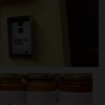
rime mosse:
Serie D, ecco i gironi 2026/27
to direttore
Grassina e San Donato
ata
Tavarnelle con tre emiliane,
 del nuovo
una laziale e una umbra
Leggi su SportChianti >