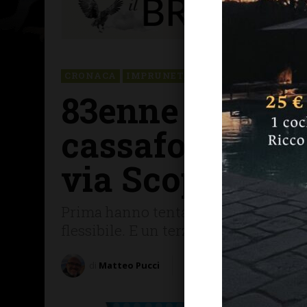
CRONACA
IMPRUNETA
83enne bloccat
cassaforte: la 
via Scopeti
Prima hanno tentato di raggirarla poi
flessibile. E un terzo aspettava in a
di
Matteo Pucci
12 Gennaio 2026