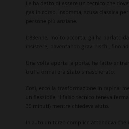
Le ha detto di essere un tecnico che dovev
gas in corso. Insomma, scusa classica per 
persone più anziane.
L’83enne, molto accorta, gli ha parlato dall
insistere, paventando gravi rischi, fino a
Una volta aperta la porta, ha fatto entrare
truffa ormai era stato smascherato.
Così, ecco la trasformazione in rapina: m
un flessibile, il falso tecnico teneva ferm
30 minuti) mentre chiedeva aiuto.
In auto un terzo complice attendeva che i 