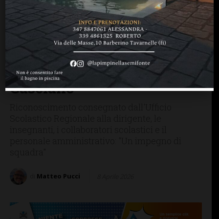
PERSONE & STORIE
SAN CASCIANO
Intervento decisivo in
soccorso di un bambino:
premiato il personale del
Comprensivo di San
Casciano
Riconoscimento consegnato dall'Ufficio
Scolastico Regionale alla dirigente, le
insegnanti, i collaboratori scolastici e il
personale amministrativo: "Un impegno di
squadra"
di
Matteo Pucci
8 Aprile 2026