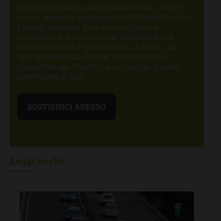
Adesso pensiamo che possiamo fare un altro
passo, assieme: se apprezzate Il Gazzettino del
Chianti, se volete dare un contributo a
mantenerne e accentuarne l’indipendenza,
potete farlo qui. Ognuno di noi, e di voi, può
fare la differenza. Perché pensiamo che Il
Gazzettino del Chianti sia un piccolo-grande
patrimonio di tutti.
Leggi anche...