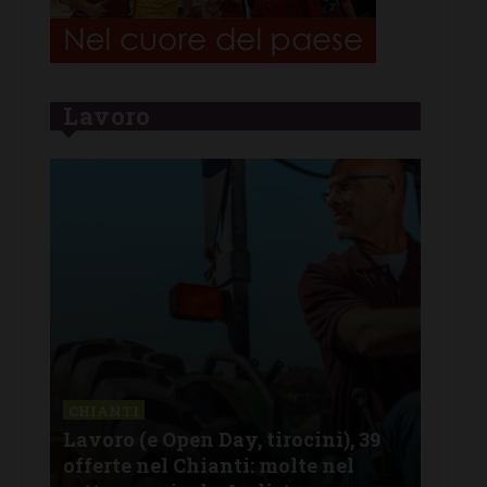
Lavoro
BAR
Azi
CHIANTI
Lavoro (Open Day e tirocini), 31
del
offerte nel Chianti: ecco la lista
cuc