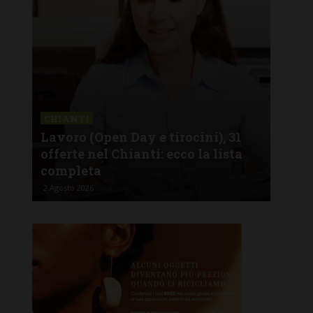
CHIANTI
CAS
Lavoro (Open Day e tirocini), 31
FdI
 il
offerte nel Chianti: ecco la lista
del
completa
e i
2 Agosto 2026
2 Ago