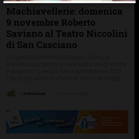
SAN CASCIANO
Machiavellerie: domenica
9 novembre Roberto
Saviano al Teatro Niccolini
di San Casciano
Il rapporto dialettico che lega e intreccia
intellettuali e potere, a varie latitudini di tempo
e di spazio. Questo il tema dell'edizione 2025.
L'incontro con lo scrittore al Teatro Niccolini
di
Redazione
3 Novembre 2025