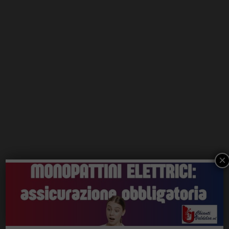
×
ChiantiVerde