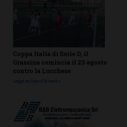
r
Coppa Italia di Serie D, il
Serie 
Grassina comincia il 23 agosto
Grass
contro la Lucchese
Tavar
una l
Leggi su SportChianti >
Leggi su