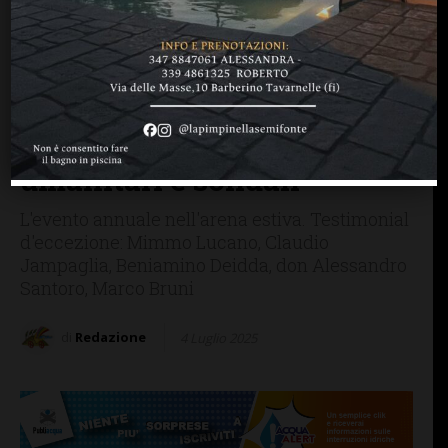
SAN CASCIANO
San Casciano: “Forum
Cittadini Insieme”
raccoglie e dona oltre
11mila euro per progetti
umanitari e solidali
L'evento annuale nell'arena estiva. Testimonial
d'eccezione: Mimmo Lucano, Claudio
Jampaglia, Beniamino Deidda, don Alessandro
Santoro, Marco Bruni
di
Redazione
4 Luglio 2025