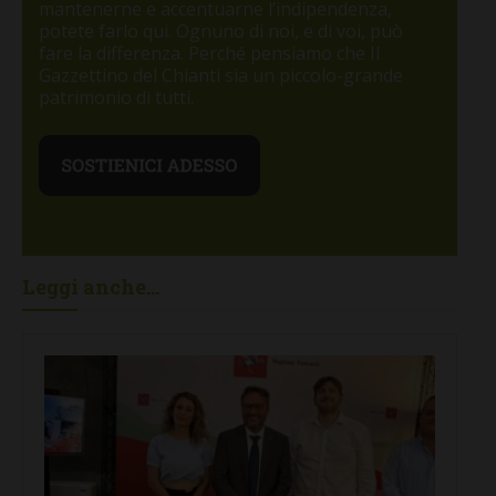
mantenerne e accentuarne l’indipendenza,
potete farlo qui. Ognuno di noi, e di voi, può
fare la differenza. Perché pensiamo che Il
Gazzettino del Chianti sia un piccolo-grande
patrimonio di tutti.
Leggi anche...