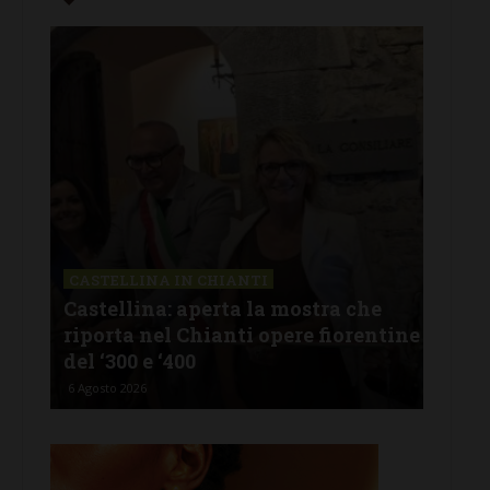
LETTERE & SEGNALAZIONI
 che
Castelnuovo Berardenga: “Il
orentine
revisionismo storico di Fratelli
d’Italia è solo propaganda”
5 Agosto 2026