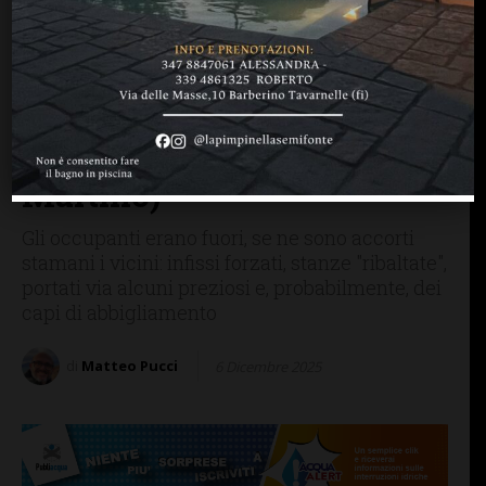
CRONACA
SAN CASCIANO
San Casciano, i ladri son
tornati a colpire: derubata
una famiglia in via
Empolese (zona San
Martino)
Gli occupanti erano fuori, se ne sono accorti
stamani i vicini: infissi forzati, stanze "ribaltate",
portati via alcuni preziosi e, probabilmente, dei
capi di abbigliamento
di
Matteo Pucci
6 Dicembre 2025