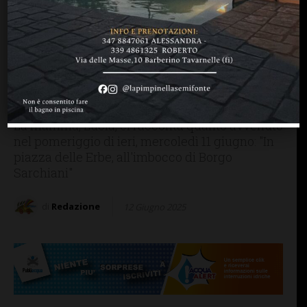
CRONACA
SAN CASCIANO
San Casciano: “In mezz’ora,
in pieno centro, rubati sella
e carene dal motorino di
mio figlio”
La mamma, Lucia, ci racconta quanto avvenuto
nel pomeriggio di ieri, mercoledì 11 giugno: "In
piazza delle Erbe, all'imbocco di Borgo
Sarchiani"
di
Redazione
12 Giugno 2025