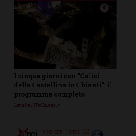
alici
Castelnuovo Berardenga
ianti”: il
protagonista de “Le Notti del
o
Vino”: venerdì 7 agosto
Leggi su WeChianti >