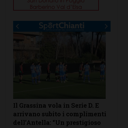
rie D. E
Poggibonsi al lavoro, tra
omplimenti
conferme, ritorni e volti nuov
estigioso
Leggi su SportChianti >