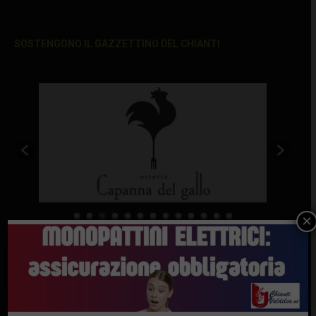
SOSTENGONO IL GAZZETTINO DEL CHIANTI
×
Ultimi articoli
“Hanno riaperto il viadotto dei Falciani. Anas ha