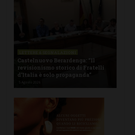
LETTERE & SEGNALAZIONI
CAS
Castelnuovo Berardenga: “Il
Cas
tine
revisionismo storico di Fratelli
fam
d’Italia è solo propaganda”
Ban
5 Agosto 2026
4 Ago