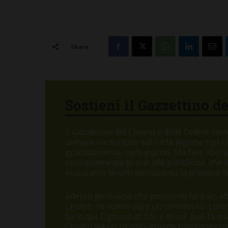
Share
Sostieni il Gazzettino d
Il Gazzettino del Chianti e delle Colline Fi
sempre ha puntato sul forte legame con i let
gratuitamente, ogni giorno. Ma fare libera
esclusivamente grazie alla pubblicità, che
incessante lavoro quotidiano) la gratuità de
Adesso pensiamo che possiamo fare un altr
Chianti, se volete dare un contributo a m
farlo qui. Ognuno di noi, e di voi, può fare
Chianti sia un piccolo-grande patrimonio di 