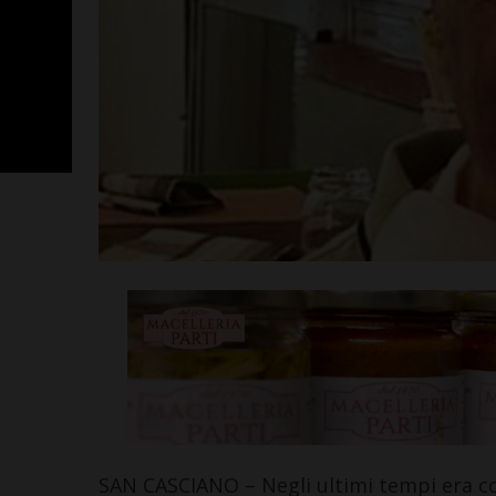
Poggibonsi, p
Fusci conferma
tecnico. In ser
presentazione
allenatore
Leggi su SportChiant
SAN CASCIANO – Negli ultimi tempi era c