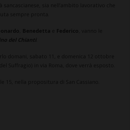
 sancascianese, sia nell’ambito lavorativo che
ttuta sempre pronta.
eonardo
,
Benedetta
e
Federico
, vanno le
CASTELLINA IN CHIANTI
no del Chianti
.
Giuseppe Stiaccini, sindaco
di Castellina, commenta il
arlo domani, sabato 11, e domenica 12 ottobre
“Codice Etico in
del Suffragio) in via Roma, dove verrà esposto.
Agricoltura”
6 Agosto 2026
lle 15, nella propositura di San Cassiano.