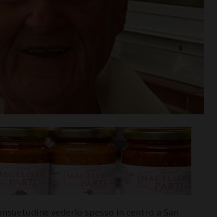
rime mosse:
Serie D, ecco i gironi 2026/27
to direttore
Grassina e San Donato
ata
Tavarnelle con tre emiliane,
 del nuovo
una laziale e una umbra
Leggi su SportChianti >
i >
onsuetudine vederlo spesso in centro a San