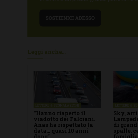
Leggi anche...
LETTERE & SEGNALAZIONI
LETTERE & S
“Hanno riaperto il
Sky, arr
viadotto dei Falciani.
Lampedu
Anas ha rispettato la
di grand
data… quasi 10 anni
spalle: 
dopo”
famigli