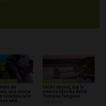
Lorenzo a La Pimpinella di
Semifonte: un 10 agosto
tutto da godere… sotto le
stelle
6 Agosto 2026
EGNALAZIONI
FIRENZE SIENA TOSCANA
ivato da
Caldo record, ma le
sa, una storia
riserve idriche della
e coraggio alle
Toscana tengono
cerca una
6 Agosto 2026
a