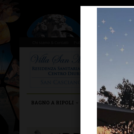
Chi siamo & Contatti
Pubblicità
Donazioni
Il nost
BAGNO A RIPOLI
BARBERINO TAVA