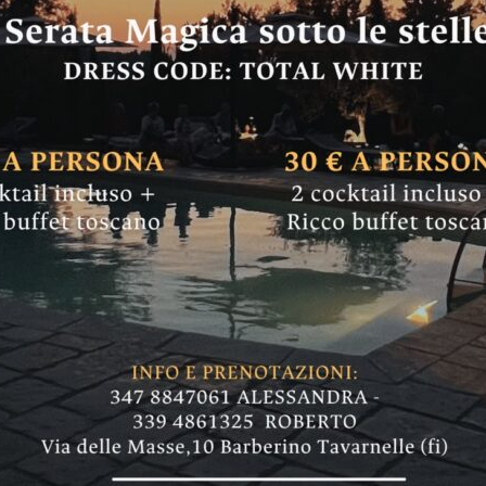
tro personaggio mo
: che dice addio a
un ultimo saluto presso la chiesa del Suffragi
ttobre in Propositura