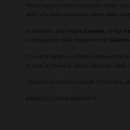
Personaggio molto conosciuto nella realtà
nella vita della comunità, uomo dalla ba
Ai familiari, alla moglie
Carmen
, ai figli
L
condoglianze della redazione del
Gazzetti
Chi vorrà dargli un ultimo saluto potrà f
presso la chiesa di Santa Maria del Gesù (
I funerali si terranno lunedì 13 ottobre, a
©RIPRODUZIONE RISERVATA