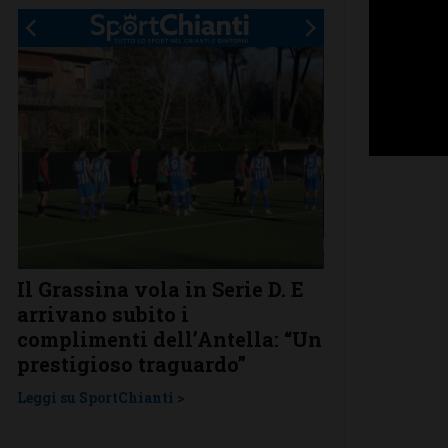
.
Il Grassina vola in Serie D. E
Poggibonsi a
arrivano subito i
conferme, ri
complimenti dell’Antella: “Un
nuovi
prestigioso traguardo”
Leggi su SportChi
Leggi su SportChianti >