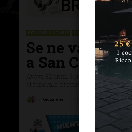
PERSONE & STORIE
SAN CASCIANO
Se ne va un al
a San Casciano
Aveva 82 anni. Sarà possibile dargli 
al funerale, previsto per lunedì 13 o
di
Redazione
10 Ottobre 2025