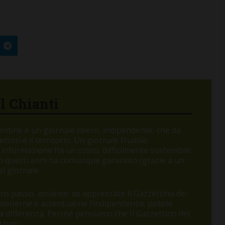
el Chianti
orentine è un giornale libero, indipendente, che da
tori e il territorio. Un giornale fruibile
 informazione ha un costo, difficilmente sostenibile
 in questi anni ha comunque garantito (grazie a un
l giornale.
o passo, assieme: se apprezzate Il Gazzettino del
BARBERINO TAVARNELLE
antenerne e accentuarne l’indipendenza, potete
 la differenza. Perché pensiamo che Il Gazzettino del
La grande notte di San
tutti.