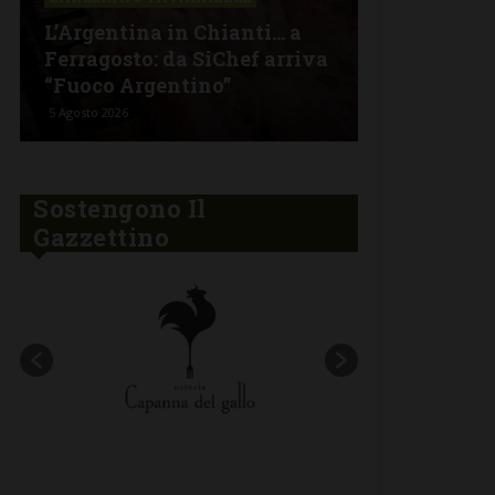
nuovo menu
L’Argentina in Chianti… a
stagionalit
Ferragosto: da SiChef arriva
contaminaz
“Fuoco Argentino”
nel cuore d
5 Agosto 2026
30 Luglio 2026
Sostengono Il
Gazzettino