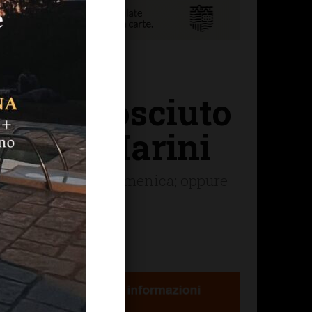
lto conosciuto
 Renzo Marini
o, sia sabato che domenica; oppure