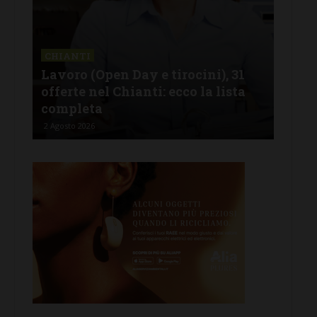
IANTI
CASTELNUOVO 
oro (Open Day e tirocini), 31
FdI Castelnuo
erte nel Chianti: ecco la lista
del consigli
mpleta
e immagini d
osto 2026
2 Agosto 2026