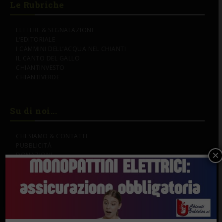
Le Rubriche
LETTERE & SEGNALAZIONI
L’EDITORIALE
I CAMMINI DELL’ACQUA NEL CHIANTI
IL CANTO DEL GALLO
CHIANTINVESTO
CHIANTIVERDE
Su di noi...
CHI SIAMO & CONTATTI
PUBBLICITÀ
×
DONAZIONI
IL NOSTRO LOGO
SOSTENITORI
Gli Speciali