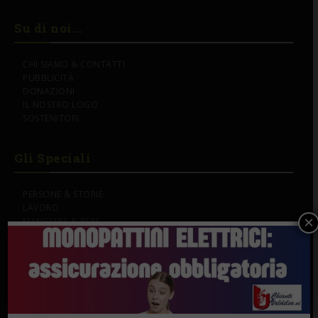
Su di noi...
CHI SIAMO & CONTATTI
PUBBLICITÀ
DONAZIONI
IL NOSTRO LOGO
SOSTENITORI
Gli Speciali
PERSONE & STORIE
LAVORO
×
MANGIARE & BERE
CRONACA
SEGUI IL GAZZETTINO DEL CHIANTI SU: