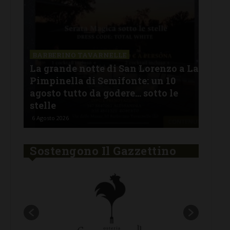
SAN
a La
Il 
BARBERINO TAVARNELLE
L’Argentina in Chianti… a
men
Ferragosto: da SiChef arriva “Fuoco
con
Argentino”
del
5 Agosto 2026
30 Lu
Sostengono Il Gazzettino