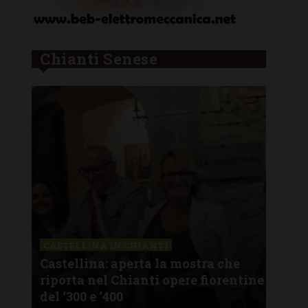
Chianti Senese
IANTI
LETTERE & SEGNALAZIONI
ta la mostra che
Castelnuovo Berardenga: “
nti opere fiorentine
revisionismo storico di Fr
d’Italia è solo propaganda