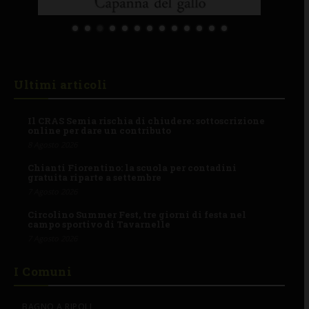
Ultimi articoli
Il CRAS Semia rischia di chiudere: sottoscrizione
online per dare un contributo
8 Agosto 2026
Chianti Fiorentino: la scuola per contadini
gratuita riparte a settembre
7 Agosto 2026
Circolino Summer Fest, tre giorni di festa nel
campo sportivo di Tavarnelle
7 Agosto 2026
I Comuni
BAGNO A RIPOLI