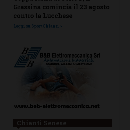
Grassina comincia il 23 agosto
Grass
contro la Lucchese
Tavar
una l
Leggi su SportChianti >
Leggi su
Chianti Senese