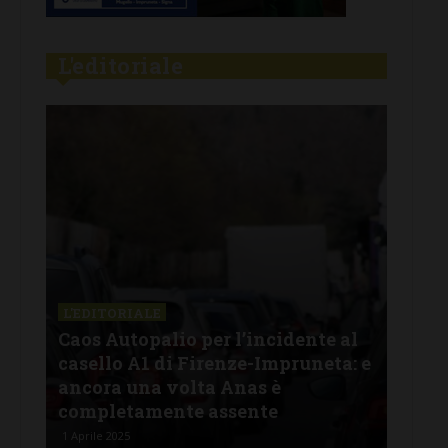
L'editoriale
L'EDITORIALE
L'E
:
Caos Autopalio per l’incidente al
Fur
casello A1 di Firenze-Impruneta: e
chi
one
ancora una volta Anas è
ver
completamente assente
ha 
1 Aprile 2025
29 Ge