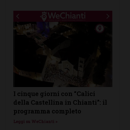
I cinque giorni con “Calici
Cast
della Castellina in Chianti”: il
prota
enti
programma completo
Vino”
Leggi su WeChianti >
Leggi s