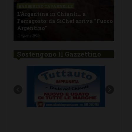
a La
Il 
BARBERINO TAVARNELLE
L’Argentina in Chianti… a
men
Ferragosto: da SiChef arriva “Fuoco
con
Argentino”
del
5 Agosto 2026
30 Lu
Sostengono Il Gazzettino
New title