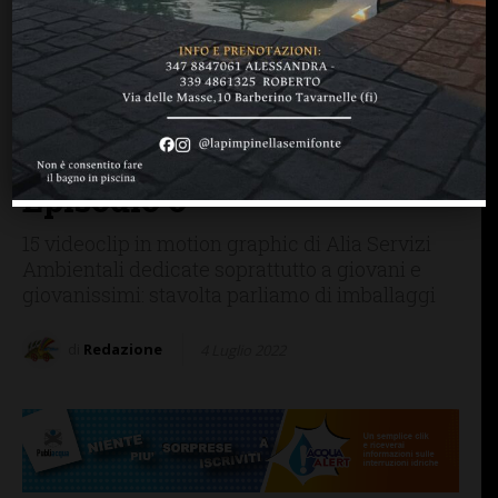
FIRENZE SIENA TOSCANA
VIDEOGALLERY
VIDEO / Aliatar, storie di
imballaggi e buone
pratiche. la campagna per
il corretto conferimento.
Episodio 6
15 videoclip in motion graphic di Alia Servizi
Ambientali dedicate soprattutto a giovani e
giovanissimi: stavolta parliamo di imballaggi
di
Redazione
4 Luglio 2022