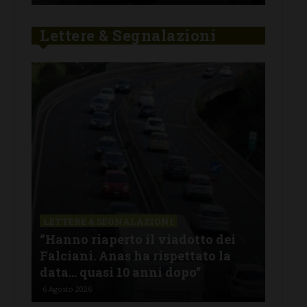
Lettere & Segnalazioni
LETTERE & SEGNALAZIONI
LET
lla
“Hanno riaperto il viadotto dei
Sky
Falciani. Anas ha rispettato la
sto
data… quasi 10 anni dopo”
spa
6 Agosto 2026
6 Ago