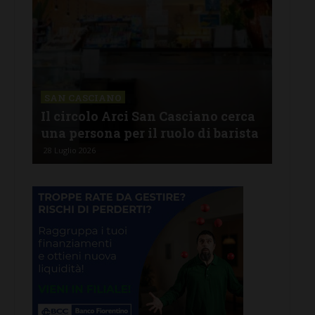
CHI
Lav
SAN CASCIANO
rire
Il circolo Arci San Casciano cerca
off
una persona per il ruolo di barista
pro
28 Luglio 2026
26 Lu