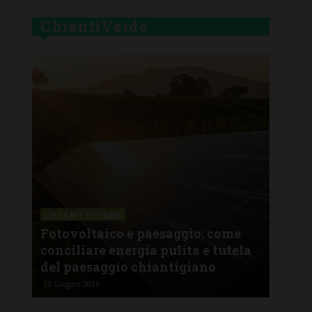
ChiantiVerde
CHIANTIVERDE
CHI
 fa
Fotovoltaico e paesaggio: come
Oltr
conciliare energia pulita e tutela
com
del paesaggio chiantigiano
agr
12 Giugno 2026
25 Ma