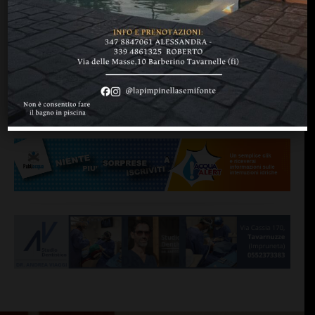
GREVE IN CHIANTI
Alberto Bencistà in diretta
dalle 8 alle 9: si aprla di
maltempo e primarie
di
Redazione
29 Novembre 2012