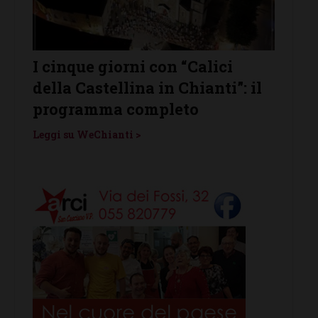
rni con “Calici
Castelnuovo Berarde
ina in Chianti”: il
protagonista de “Le No
completo
Vino”: venerdì 7 agos
i >
Leggi su WeChianti >