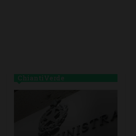
ChiantiVerde