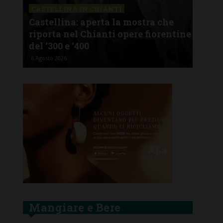
CASTELLINA IN CHIANTI
LET
Castellina: aperta la mostra che
Cas
riporta nel Chianti opere fiorentine
rev
del ‘300 e ‘400
d’I
6 Agosto 2026
5 Ago
Mangiare e Bere