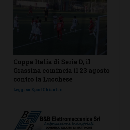
ia di Serie D, il
Serie D, ecco i giro
comincia il 23 agosto
Grassina e San Don
 Lucchese
Tavarnelle con tre 
una laziale e una 
Chianti >
Leggi su SportChianti >