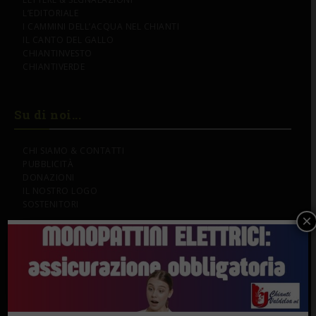
L’EDITORIALE
I CAMMINI DELL’ACQUA NEL CHIANTI
IL CANTO DEL GALLO
CHIANTINVESTO
CHIANTIVERDE
Su di noi...
CHI SIAMO & CONTATTI
PUBBLICITÀ
DONAZIONI
IL NOSTRO LOGO
SOSTENITORI
×
Gli Speciali
PERSONE & STORIE
LAVORO
MANGIARE & BERE