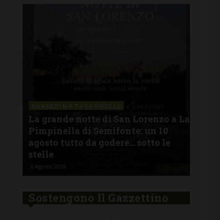
SAN
a La
Il 
BARBERINO TAVARNELLE
L’Argentina in Chianti… a
men
Ferragosto: da SiChef arriva “Fuoco
con
Argentino”
del
5 Agosto 2026
30 Lu
Sostengono Il Gazzettino