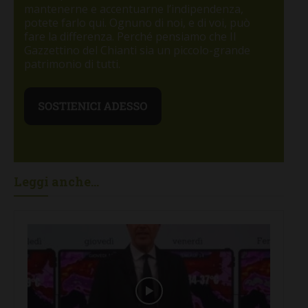
mantenerne e accentuarne l’indipendenza,
potete farlo qui. Ognuno di noi, e di voi, può
fare la differenza. Perché pensiamo che Il
Gazzettino del Chianti sia un piccolo-grande
patrimonio di tutti.
Leggi anche...