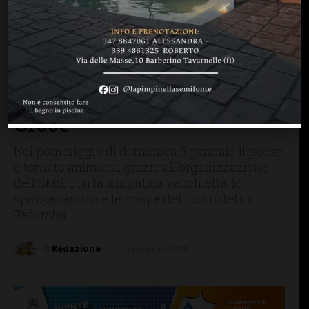
GREVE IN CHIANTI
NATALE IN CHIANTI
Dolcetti, fuochi,
trampolieri: tanta gente
(nonostante la pioggia) per
la Befana al Poggio alla
Croce
Nel pomeriggio di domenica 5 gennaio il paese
è tornato animarsi, grazie all'organizzazione
dell'SMS, con la simpatica vecchietta, lo
spazzacamino e le magie del fuoco del La
Tarumba
di
Redazione
6 Gennaio 2025