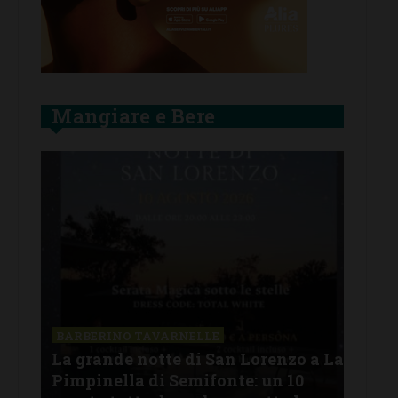
Mangiare e Bere
SAN
a La
Il 
BARBERINO TAVARNELLE
L’Argentina in Chianti… a
men