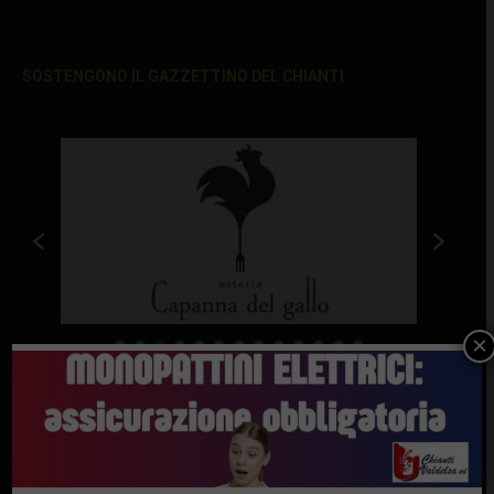
SOSTENGONO IL GAZZETTINO DEL CHIANTI
×
Ultimi articoli
Maddalena e il Punto Tavarnelle: “La nonna