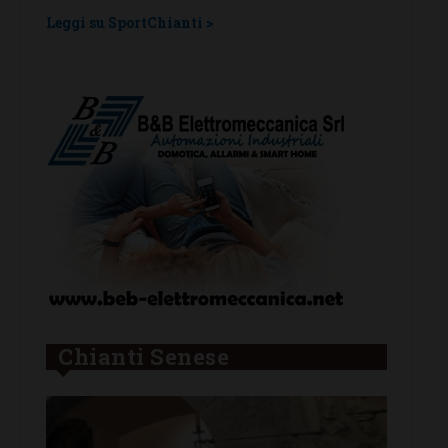
una laziale e una umbra
tragu
Leggi su SportChianti >
Leggi su
Chianti Senese