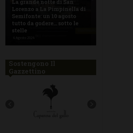
La grande notte di San
BARBERINO 
Lorenzo a La Pimpinella di
Semifonte: un 10 agosto
L’Argentin
tutto da godere… sotto le
Ferragosto:
stelle
“Fuoco Arg
6 Agosto 2026
5 Agosto 2026
Sostengono Il
Gazzettino