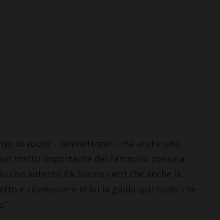
Coop Mercatale e San
Donato in Poggio: il
volantino con le offerte da 6
al 19 agosto
7 Agosto 2026
 senso di vuoto – ammettono – ma anche una
so un tratto importante del cammino con una
o con autenticità. Siamo certi che anche la
tto e riconoscere in lui la guida spirituale che
e”.