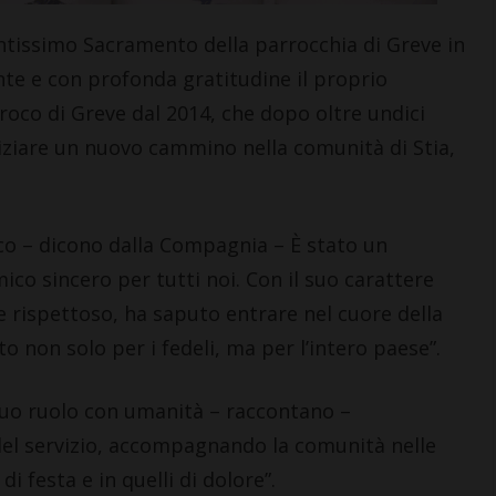
tissimo Sacramento della parrocchia di Greve in
te e con profonda gratitudine il proprio
roco di Greve dal 2014, che dopo oltre undici
niziare un nuovo cammino nella comunità di Stia,
co – dicono dalla Compagnia – È stato un
co sincero per tutti noi. Con il suo carattere
 rispettoso, ha saputo entrare nel cuore della
o non solo per i fedeli, ma per l’intero paese”.
 suo ruolo con umanità – raccontano –
del servizio, accompagnando la comunità nelle
i festa e in quelli di dolore”.