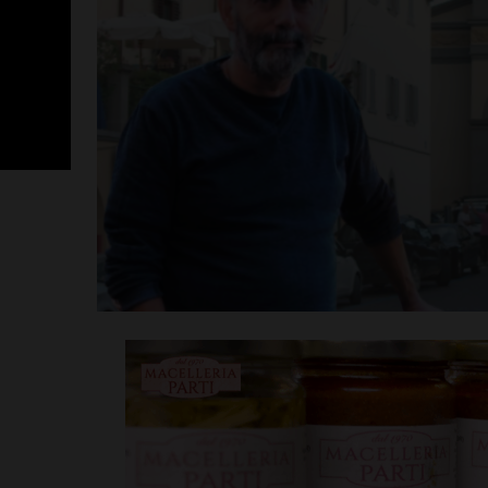
SportLab21 no
vacanza: pales
tutto il mese 
Leggi su SportChiant