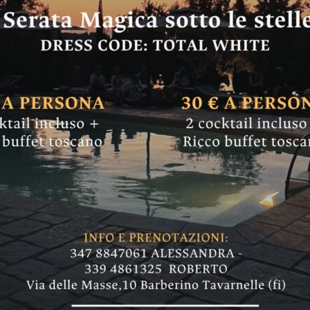
del Santissimo Sa
i saluta e ringrazi
stato un compagno di strada, un confidente, un 
formale, ma sempre rispettoso"