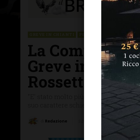
GREVE IN CHIANTI
PERSONE & STORIE
La Compagnia 
Greve in Chiant
Rossetti
"E' stato molto più di un parroco. È 
suo carattere schietto, diretto, mai 
di
Redazione
5 Dicembre 2025