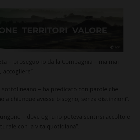
LETTERE & SEGNALAZIONI
“Celebrazione della
creta – proseguono dalla Compagnia – ma mai
Madonna della neve.
 accogliere”.
Nacque così la Basilica di
Santa Maria Maggiore”
– sottolineano – ha predicato con parole che
7 Agosto 2026
no a chiunque avesse bisogno, senza distinzioni”.
giungono – dove ognuno poteva sentirsi accolto e
turale con la vita quotidiana”.