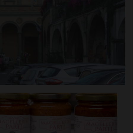
n va in
Aquatica, corsi di nuoto per
tra aperta per
bambini e ragazzi anche a
di agosto
settembre
i >
Leggi su SportChianti >