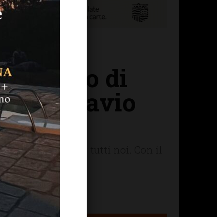
cramento di
a don Flavio
amico sincero per tutti noi. Con il