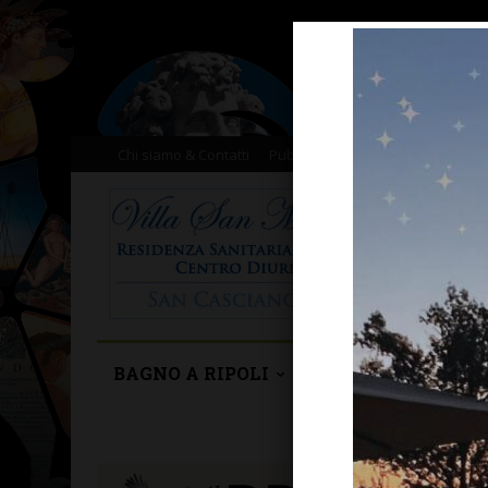
Chi siamo & Contatti
Pubblicità
Donazioni
Il nost
BAGNO A RIPOLI
BARBERINO TAVA