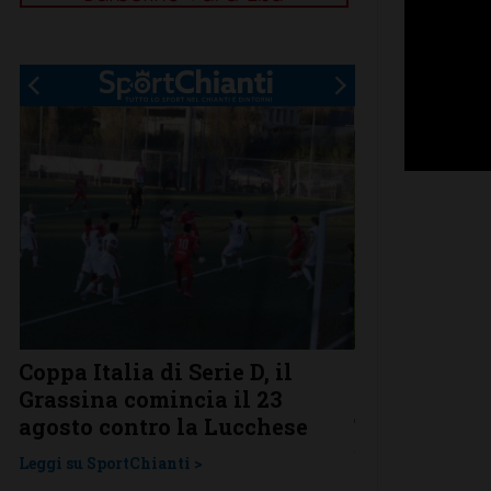
Coppa Italia di Serie D, il
Serie D, ecco
Grassina comincia il 23
Grassina e 
agosto contro la Lucchese
Tavarnelle c
una laziale
Leggi su SportChianti >
Leggi su SportChi