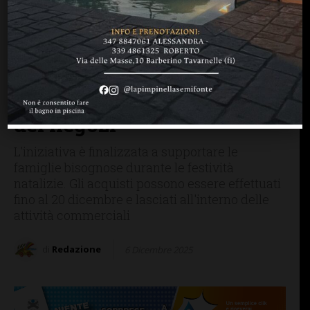
SAN CASCIANO
A San Casciano torna il
regalo sospeso, da
acquistare per chi non può
permetterselo: ecco la lista
dei negozi
L'iniziativa è finalizzata a supportare le
famiglie bisognose durante le festività
natalizie. Gli acquisti possono essere effettuati
fino al 20 dicembre e lasciati all'interno delle
attività commerciali
di
Redazione
6 Dicembre 2025