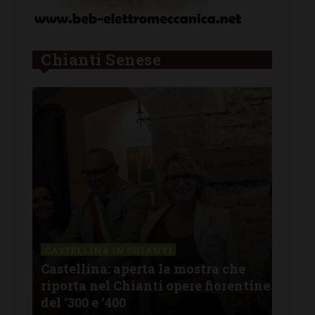
Chianti Senese
CASTELLINA IN CHIANTI
LET
Castellina: aperta la mostra che
Cas
riporta nel Chianti opere fiorentine
rev
del ‘300 e ‘400
d’I