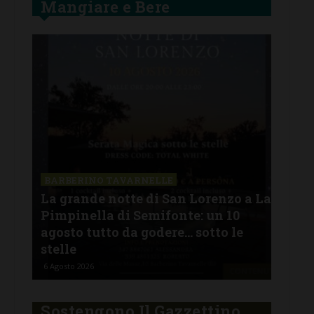
Mangiare e Bere
SAN
a La
Il 
BARBERINO TAVARNELLE
L’Argentina in Chianti… a
men
Ferragosto: da SiChef arriva “Fuoco
con
Argentino”
del
5 Agosto 2026
30 Lu
Sostengono Il Gazzettino