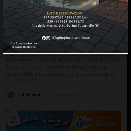
MANGIARE & BERE
SAN CASCIANO
Fratelli Rigacci, si parte!
Domenica 9 novembre
“Apettando Natale” nel
laboratorio di Cerbaia
Dalle 15, potrete conoscere tutte le novità e le
meraviglie della tradizione dei Fratelli Rigacci.
Fra gusti storici, limited editions, linea top,
novità 2025, linea panciucco, linea invincibile.
salati, pandoro
di
Redazione
4 Novembre 2025