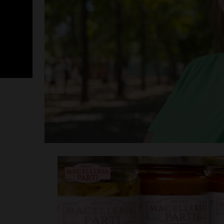
SportLab21 no
vacanza: pales
tutto il mese 
Leggi su SportChiant