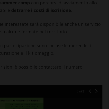
summer camp
con percorsi di avviamento allo
sibile
detrarre i costi di iscrizione
.
ie interessate sarà disponibile anche un servizio
su alcune fermate nel territorio.
LETTERE & SEGNALAZIONI
di partecipazione sono incluse le merende, i
“Celebrazione della
Madonna della neve.
icurazione e il kit omaggio.
Nacque così la Basilica di
Santa Maria Maggiore”
crizioni è possibile contattare il numero
7 Agosto 2026
1
of 2