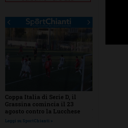
Coppa Italia di Serie D, il
Serie D, ecco
Grassina comincia il 23
Grassina e 
agosto contro la Lucchese
Tavarnelle c
una laziale
Leggi su SportChianti >
Leggi su SportChi