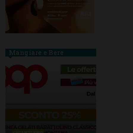
Mangiare e Bere
BARBERINO 
CHIANTI F.NO