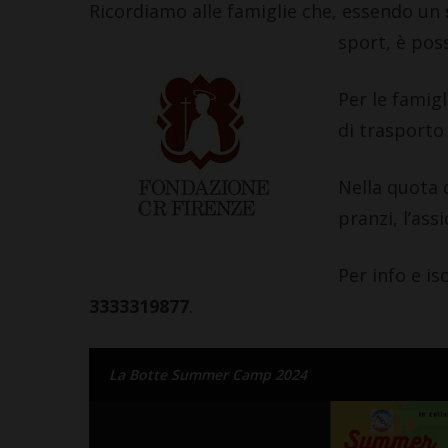
Ricordiamo alle famiglie che, essendo un
sport, è pos
Per le famigl
di trasporto 
Nella quota 
pranzi, l’ass
Per info e is
3333319877
.
La Botte Summer Camp 2024