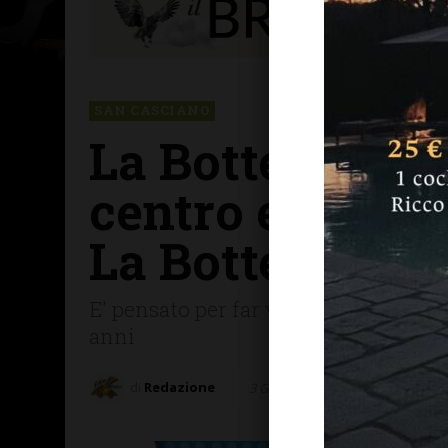
SAN CASCIANO
La Botte Summe
centro estivo n
La Botte
E' pensato per far vivere un’esperienz
anni
di
Redazione
3 Giugno 2024