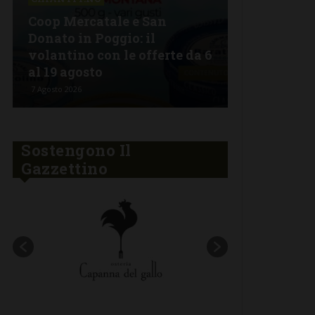
La grande 
Coop Mercatale e San
Lorenzo a 
Donato in Poggio: il
Semifonte:
volantino con le offerte da 6
tutto da go
al 19 agosto
stelle
7 Agosto 2026
6 Agosto 2026
Sostengono Il
Gazzettino