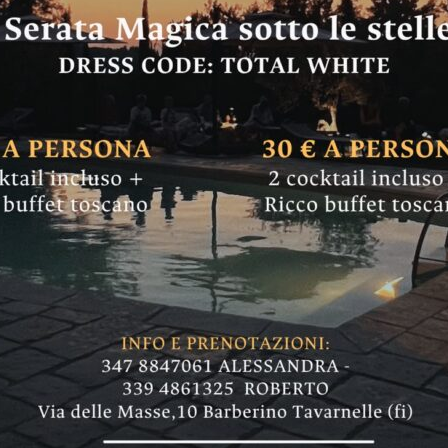
r Camp, al via dal 
ella splendida cor
a unica ai bambini e ragazzi, che verranno divi