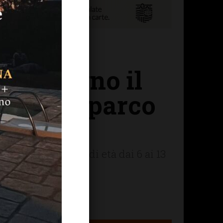
10 giugno il
nice del parco
si in varie fasce di età dai 6 ai 13