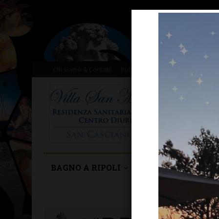
Chi siamo & Contatti
Pubblicità
Donazioni
Il nost
BAGNO A RIPOLI
BARBERINO TAVA