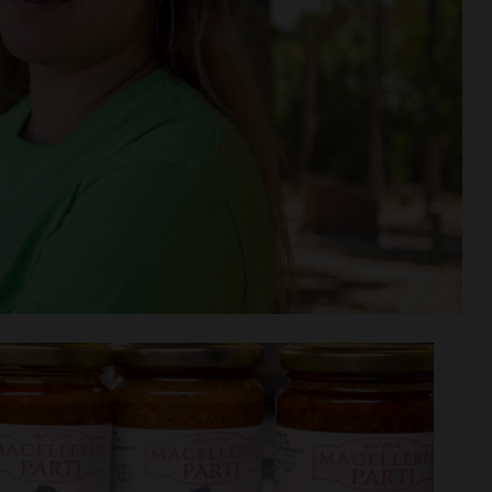
n va in
Aquatica, corsi di nuoto per
tra aperta per
bambini e ragazzi anche a
di agosto
settembre
i >
Leggi su SportChianti >