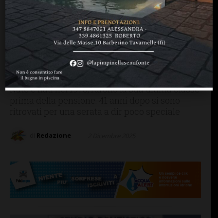
PERSONE & STORIE
SAN CASCIANO
La maestra Rosanna Tacci
ha festeggiato i suoi
(splendidi) 90 anni con ex
alunne e alunni del 1984
Nate e nati nel 1973, furono la sua ultima classe
prima della pensione: 41 anni dopo si sono
ritrovati per una serata a dir poco speciale
di
Redazione
2 Dicembre 2025