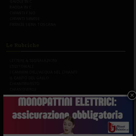
GAIOLE IN C.
RADDA IN C.
CHIANTI F.NO
CHIANTI SENESE
FIRENZE SIENA TOSCANA
Le Rubriche
LETTERE & SEGNALAZIONI
L’EDITORIALE
I CAMMINI DELL’ACQUA NEL CHIANTI
IL CANTO DEL GALLO
CHIANTINVESTO
CHIANTIVERDE
×
Su di noi...
CHI SIAMO & CONTATTI
PUBBLICITÀ