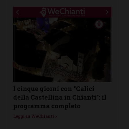
e giorni con “Calici
Castelnuovo Be
astellina in Chianti”: il
protagonista de 
amma completo
Vino”: venerdì 7
WeChianti >
Leggi su WeChianti >