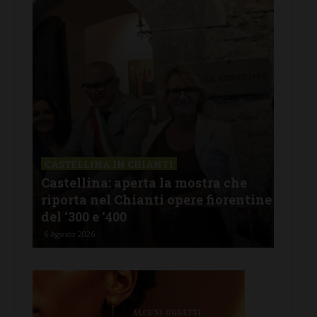
CASTELLINA IN CHIANTI
LET
Castellina: aperta la mostra che
Cas
riporta nel Chianti opere fiorentine
rev
del ‘300 e ‘400
d’I
6 Agosto 2026
5 Ago