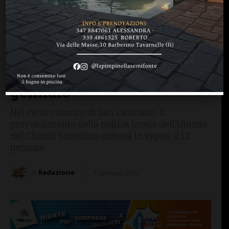
SAN CASCIANO
Lavori Publiacqua in via IV
Novembre per alcuni
allacci idrici: chiusura
della viabilità dal 12 al 16
gennaio
Nel centro storico di San Casciano. Il
provvedimento della polizia locale dell'Unione
del Chianti fiorentino entrerà in vigore il 12
gennaio
di
Redazione
9 Gennaio 2026