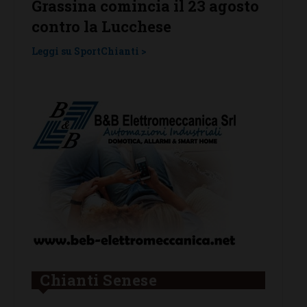
na comincia il 23 agosto
Grassina e San 
 la Lucchese
Tavarnelle con t
una laziale e un
portChianti >
Leggi su SportChianti >
Chianti Senese