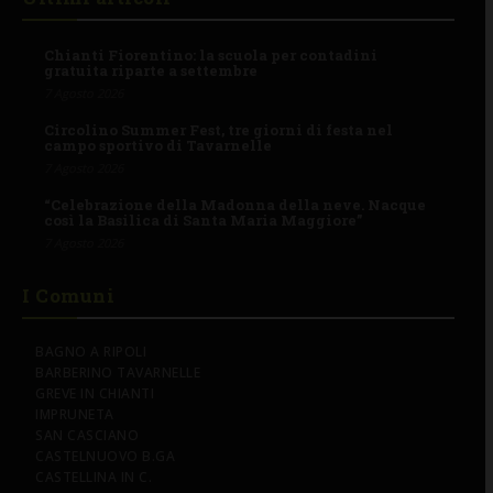
Chianti Fiorentino: la scuola per contadini
gratuita riparte a settembre
7 Agosto 2026
Circolino Summer Fest, tre giorni di festa nel
campo sportivo di Tavarnelle
7 Agosto 2026
“Celebrazione della Madonna della neve. Nacque
così la Basilica di Santa Maria Maggiore”
7 Agosto 2026
I Comuni
BAGNO A RIPOLI
BARBERINO TAVARNELLE
GREVE IN CHIANTI
IMPRUNETA
SAN CASCIANO
CASTELNUOVO B.GA
CASTELLINA IN C.