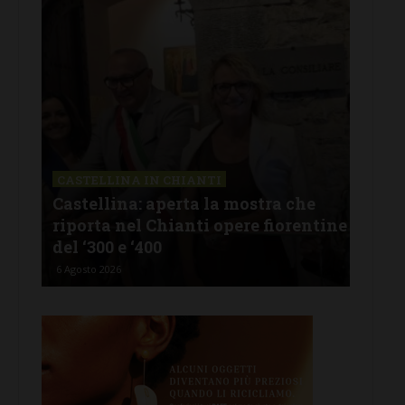
CASTELLINA IN CHIANTI
LET
Castellina: aperta la mostra che
Cas
riporta nel Chianti opere fiorentine
rev
del ‘300 e ‘400
d’I
6 Agosto 2026
5 Ago