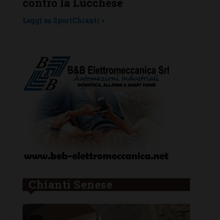
hese
Tavarnelle con tre emili
una laziale e una umbra
>
Leggi su SportChianti >
Chianti Senese