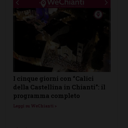
Calici
Castelnuovo Berardenga
hianti”: il
protagonista de “Le Notti del
o
Vino”: venerdì 7 agosto
Leggi su WeChianti >