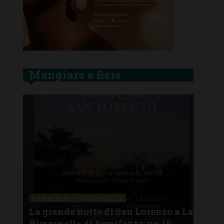
Mangiare e Bere
SAN
a La
Il 
BARBERINO TAVARNELLE
L’Argentina in Chianti… a
men