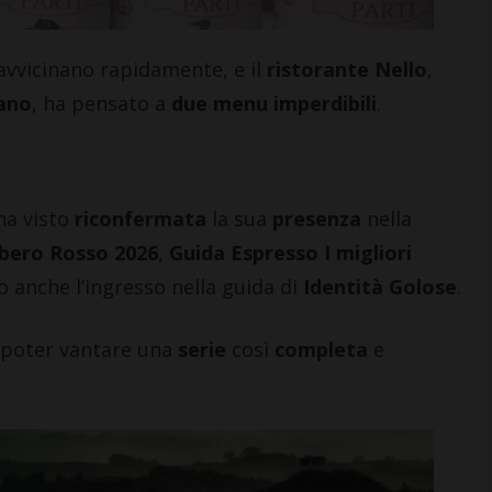
avvicinano rapidamente, e il
ristorante Nello
,
ano
, ha pensato a
due menu imperdibili
.
ha visto
riconfermata
la sua
presenza
nella
bero Rosso 2026
,
Guida Espresso I migliori
to anche l’ingresso nella guida di
Identità Golose
.
poter vantare una
serie
così
completa
e