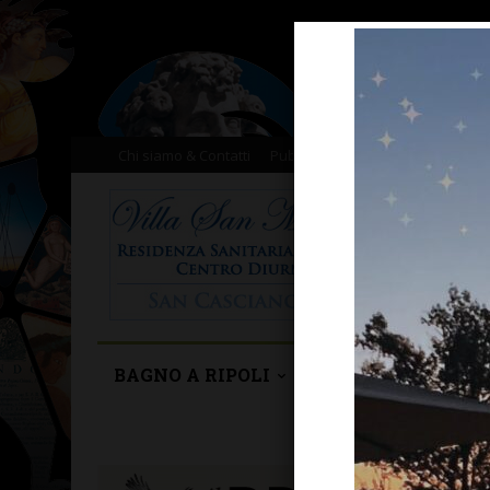
Chi siamo & Contatti
Pubblicità
Donazioni
Il nost
BAGNO A RIPOLI
BARBERINO TAVA