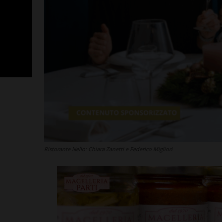
Ristorante Nello: Chiara Zanetti e Federico Migliori
San Polo, un 
Nocentini in p
altro nuovo a
Leggi su SportChiant