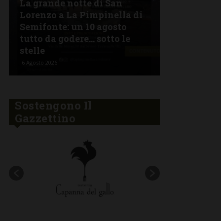
La grande notte di San
BARBERINO 
Lorenzo a La Pimpinella di
Semifonte: un 10 agosto
L’Argentin
tutto da godere… sotto le
Ferragosto:
stelle
“Fuoco Arg
6 Agosto 2026
5 Agosto 2026
Sostengono Il
Gazzettino