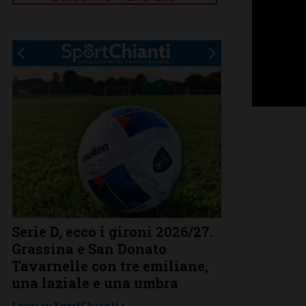
Serie D, ecco i gironi 2026/27.
Il Grassina v
Grassina e San Donato
arrivano sub
Tavarnelle con tre emiliane,
complimenti
una laziale e una umbra
prestigioso
Leggi su SportChianti >
Leggi su SportChi