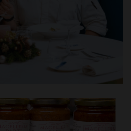
Niccolò
Coppa Italia di Serie D, il
iù… nel motore:
Grassina comincia il 23
cquisto
agosto contro la Lucchese
i >
Leggi su SportChianti >