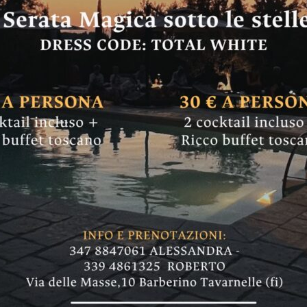
anno al ristorante 
ie prime di qualità
ertimento
cenone del 31. Per un ristorante unico nel ter
 Rosso, Guida Espresso, inserito in Identità G