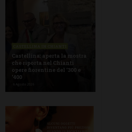
NA IN CHIANTI
LETTERE & SEGNALAZIONI
na: aperta la mostra
Castelnuovo Berardenga:
rta nel Chianti
revisionismo storico di
rentine del ‘300 e
Fratelli d’Italia è solo
propaganda”
5 Agosto 2026