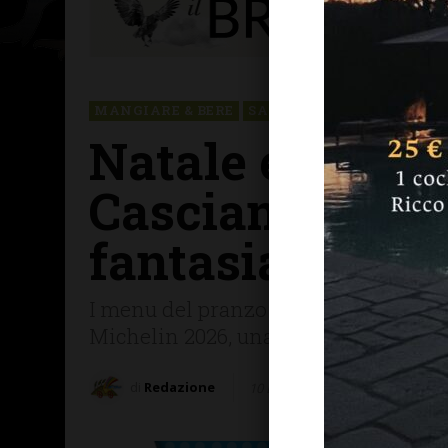
MANGIARE & BERE
SAN CASCIANO
Natale e Capod
Casciano: mater
fantasia e div
I menu del pranzo del 25 dicembre e 
Michelin 2026, una forchetta Gambero
di
Redazione
10 Dicembre 2025