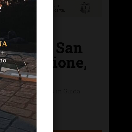
Nello di San
, tradizione,
ritorio: confermato in Guida
olose...