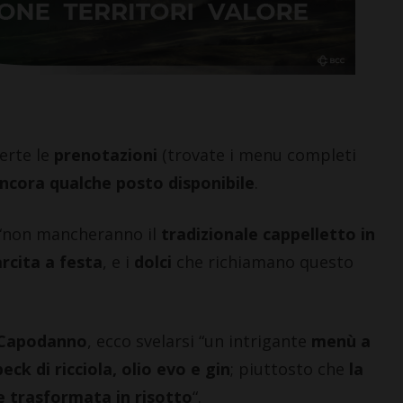
CASTELLINA IN CHIANTI
CASTELLI
erte le
prenotazioni
(trovate i menu completi
Giuseppe Stiaccini, sindaco
Castelli
ncora qualche posto disponibile
.
di Castellina, commenta il
che ripo
“Codice Etico in
opere fio
 “non mancheranno il
tradizionale cappelletto in
Agricoltura”
‘400
6 Agosto 2026
6 Agosto 2026
rcita a festa
, e i
dolci
che richiamano questo
Capodanno
, ecco svelarsi “un intrigante
menù a
eck di ricciola, olio evo e gin
; piuttosto che
la
 trasformata in risotto
“.