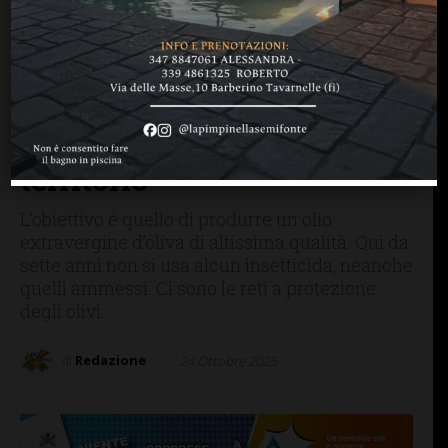
MANGIARE & BERE
SAN CASCIANO
Podere La Castellaccia,
oltre il Bio: natura,
innovazione, sostenibilità
e qualità del nostro
territorio
L'obiettivo è quello di produrre un olio
extravergine d’oliva di altissima qualità. Qui da
sette anni non si usa alcun insetticida, neanche
quelli ammessi. Ci sono le reti a protezione
degli olivi...
di
Redazione
24 Ottobre 2025