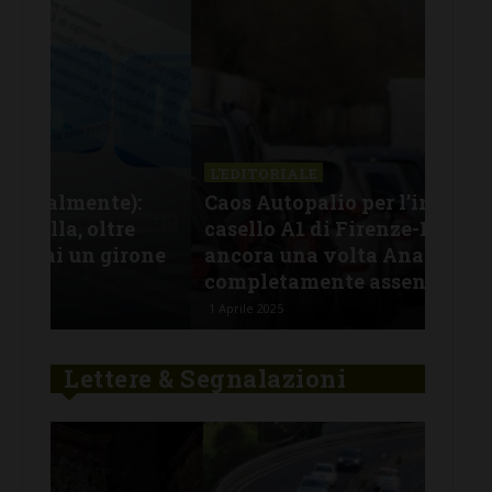
L'EDITORIALE
L'E
:
Caos Autopalio per l’incidente al
Fur
casello A1 di Firenze-Impruneta: e
chi
one
ancora una volta Anas è
ver
completamente assente
ha 
1 Aprile 2025
29 Ge
Lettere & Segnalazioni