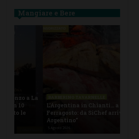
Mangiare e Bere
SAN
a La
Il 
BARBERINO TAVARNELLE
L’Argentina in Chianti… a
men
Ferragosto: da SiChef arriva “Fuoco
con
Argentino”
del
5 Agosto 2026
30 Lu