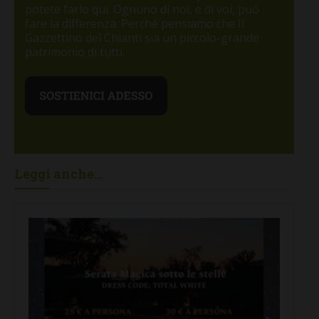
potete farlo qui. Ognuno di noi, e di voi, può
fare la differenza. Perché pensiamo che Il
Gazzettino del Chianti sia un piccolo-grande
patrimonio di tutti.
Leggi anche...