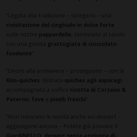
“Legata alla tradizione – spiegano – una
rivisitazione del cinghiale in dolce forte
sulle nostre
pappardelle
, terminate al tavolo
con una golosa
grattugiata di cioccolato
fondente
“.
“Onore alla primavera – proseguono – con la
Kiss-quiches
: delicata
quiches agli asparagi
accompagnata a soffice
ricotta di Corzano &
Paterno
,
fave
e
piselli freschi
“.
“Non mancano le novità anche sui dessert –
aggiungono ancora – Potete già provare il
GiardiNELLO
,
dessert senza aggiunta di