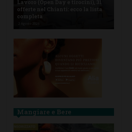
Lavoro (Open Day e tirocini), 31
FdI
 il
offerte nel Chianti: ecco la lista
del
completa
e i
2 Agosto 2026
2 Ago
Mangiare e Bere