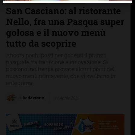
MANGIARE & BERE
SAN CASCIANO
San Casciano: al ristorante
Nello, fra una Pasqua super
golosa e il nuovo menù
tutto da scoprire
Ancora pochi posti per godersi il pranzo
pasquale fra tradizione e innovazione. Si
possono inoltre già provare alcuni piatti del
nuovo menù primaverile, che vi sveliamo in
anteprima
di
Redazione
11 Aprile 2025