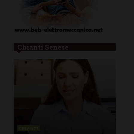
Chianti Senese
CHIANTI
CAS