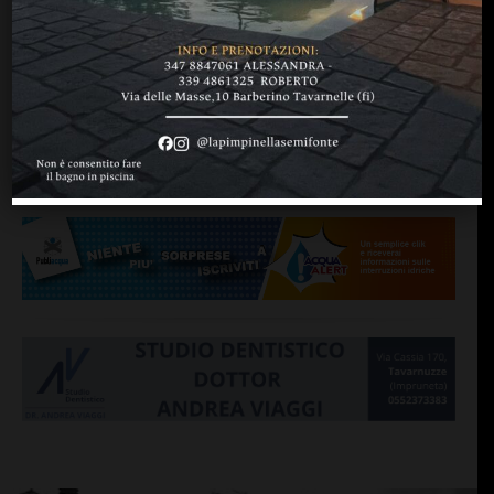
BAGNO A RIPOLI
Una serata sulla memoria:
si presenta anche il libro di
Massimo Settimelli
di
Redazione
6 Marzo 2013