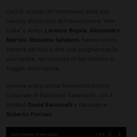
Così in ricordo del centenario dalla sua
nascita, alcuni soci dell’associazione “don
Cuba” e amici,
Lorenzo Bojola
,
Alessandro
Martini
,
Massimo Salvianti
, hanno voluto
portare dei fiori e dire una preghiera sulla
sua tomba, nel cimitero di San Donato in
Poggio, dove riposa.
Insieme a loro anche l’amministrazione
comunale di Barberino Tavarnelle, con il
sindaco
David Baroncelli
e l’assessore
Roberto Fontani
.
Sulla tomba di don Cuba
1
of 5