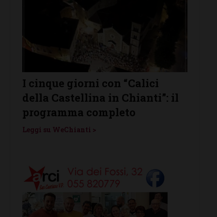
que giorni con “Calici
Castelnuovo B
 Castellina in Chianti”: il
protagonista de
ramma completo
Vino”: venerdì 
u WeChianti >
Leggi su WeChianti >