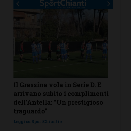
assina vola in Serie D. E
Poggibonsi al l
ano subito i complimenti
conferme, ritor
Antella: “Un prestigioso
Leggi su SportChianti 
ardo”
 SportChianti >