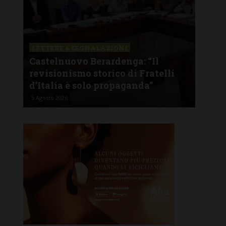
LETTERE & SEGNALAZIONI
CAS
Castelnuovo Berardenga: “Il
Cas
tine
revisionismo storico di Fratelli
fam
d’Italia è solo propaganda”
Ban
5 Agosto 2026
4 Ago