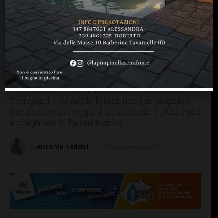
BARBERINO TAVARNELLE
PERSONE & STORIE
Cento anni fa la nascita di
“Don Cuba”: il ricordo nel
cimitero di San Donato in
Poggio, dove è sepolto
Primogenito di Giuseppe, guardiacaccia dei
Torrigiani, e di Adele Bagni, nacque proprio a
San Donato in Poggio il 24 settembre 1922. Fiori
e preghiere sulla sua tomba
di
Antonio Taddei
26 Settembre 2022