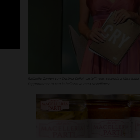
Raffaello Zanieri con Cristina Cellai, castellinese, seconda a Miss Itali
l’appuntamento con la bellezza in terra castellinese
Poggibonsi, p
Fusci conferma
tecnico. In ser
presentazione
allenatore
Leggi su SportChiant