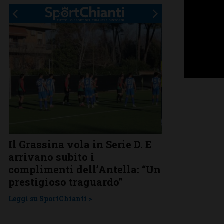
.
Il Grassina vola in Serie D. E
Poggibonsi a
arrivano subito i
conferme, ri
complimenti dell’Antella: “Un
nuovi
prestigioso traguardo”
Leggi su SportChi
Leggi su SportChianti >