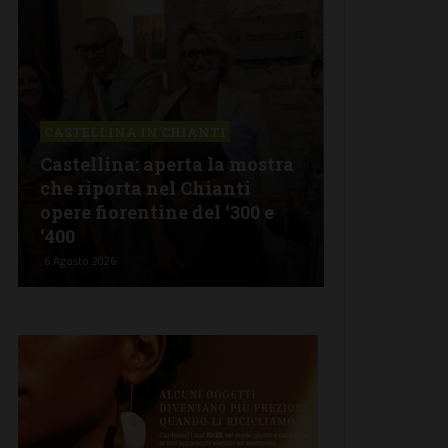
CASTELLINA IN CHIANTI
LETTERE & S
Castellina: aperta la mostra
Castelnuov
che riporta nel Chianti
revisionism
opere fiorentine del ‘300 e
Fratelli d’I
‘400
propagand
6 Agosto 2026
5 Agosto 2026