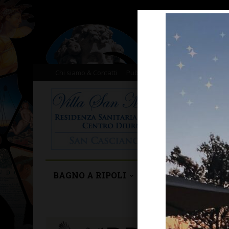
Chi siamo & Contatti
Pubblicità
Donazioni
Il nost
BAGNO A RIPOLI
BARBERINO TAVA