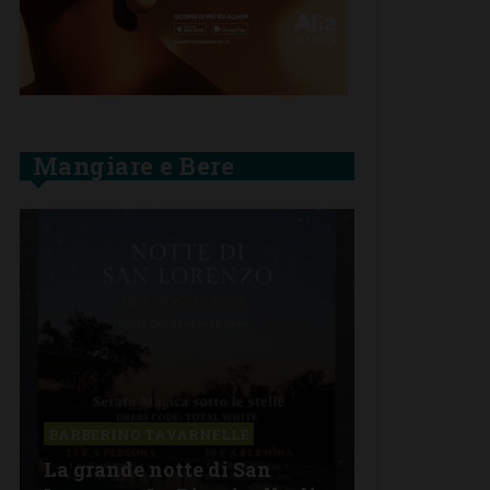
Mangiare e Bere
BARBERINO TAVARNELLE
La grande notte di San
BARBERINO 