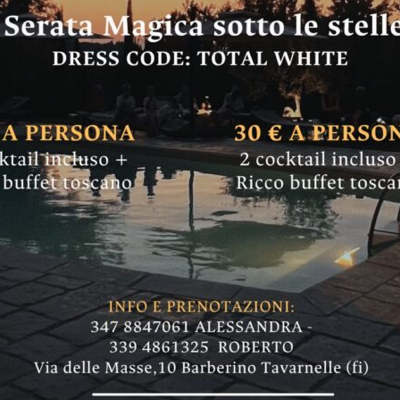
Toscana a Castellin
e assegnata martedì
gioso nell'ambito di Miss Toscana: chi lo vince 