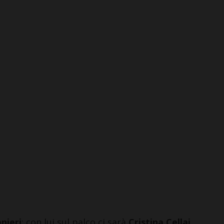
nieri
: con lui sul palco ci sarà
Cristina Cellai
,