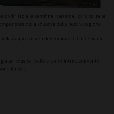
 di diritto alle semifinali nazionali di Miss Italia
omponente della squadra della nostra regione.
CASTELLINA IN CHIANTI
nella magica piazza del Comune di Castellina in
Giuseppe Stiaccini, sindaco
di Castellina, commenta il
“Codice Etico in
Agricoltura”
leganza, musica, ballo e tanto intrattenimento.
6 Agosto 2026
ono limitati.