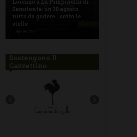
Lorenzo a La Pimpinella di
Semifonte: un 10 agosto
L’Argentin
tutto da godere… sotto le
Ferragosto:
stelle
“Fuoco Arg
6 Agosto 2026
5 Agosto 2026
Sostengono Il
Gazzettino