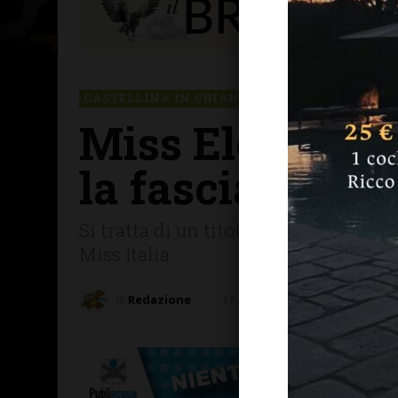
CASTELLINA IN CHIANTI
CHIANTI SENESE
Miss Eleganza 
la fascia vien
Si tratta di un titolo satellite presti
Miss Italia
di
Redazione
11 Agosto 2025