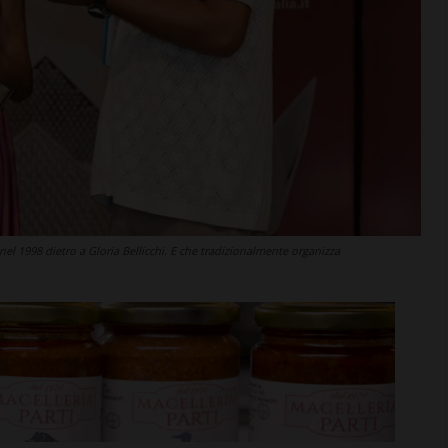
a nel 1998 dietro a Gloria Bellicchi. E che tradizionalmente organizza
rime mosse:
Serie D, ecco i gironi 2026/27
to direttore
Grassina e San Donato
ata
Tavarnelle con tre emiliane,
 del nuovo
una laziale e una umbra
Leggi su SportChianti >
i >