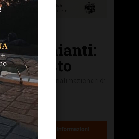
a in Chianti:
 12 agosto
infatti va alle prefinali nazionali di