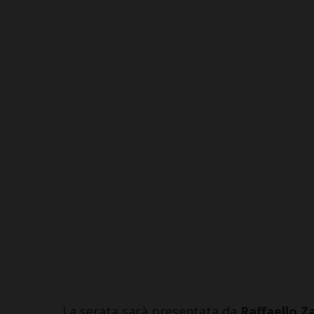
La serata sarà presentata da
Raffaello Za