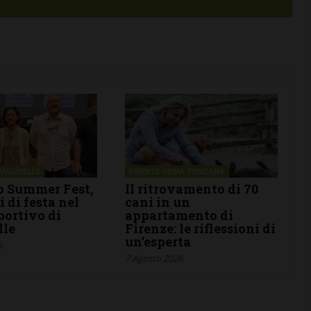
resenta il
tradizione,
Alla Coop di Mercatale
e
giovedì 30 luglio la
ni creative
porchetta di produzione
 Chianti
propria
29 Luglio 2026
AVARNELLE
FIRENZE SIENA TOSCANA
o Summer Fest,
Il ritrovamento di 70
i di festa nel
cani in un
ortivo di
appartamento di
lle
Firenze: le riflessioni di
un’esperta
6
7 Agosto 2026