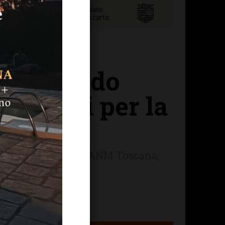
a: secondo
 Chianti per la
irenze e presidente ANM Toscana;