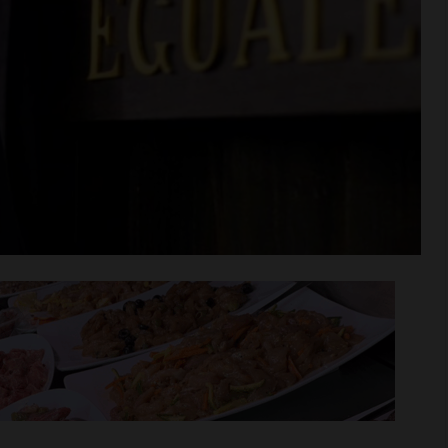
 Serie D, il
Serie D, ecco i gironi 2026/27
ncia il 23
Grassina e San Donato
 la Lucchese
Tavarnelle con tre emiliane,
una laziale e una umbra
i >
Leggi su SportChianti >