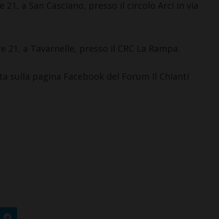
 21, a San Casciano, presso il circolo Arci in via
re 21, a Tavarnelle, presso il CRC La Rampa.
etta sulla pagina Facebook del Forum Il Chianti
NALAZIONI
CASTELLINA IN CHIANTI
erardenga: “Il
Castellina in Chianti: per le
storico di
famiglie più bisognose già
ia è solo
attivo il Bando contributi
affitti
4 Agosto 2026