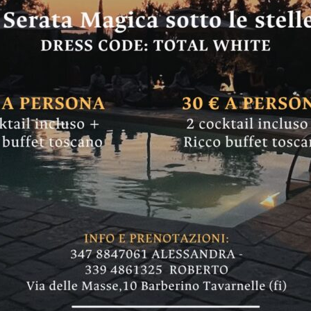
N CASCIANO
forma Magistratur
zzato dal Forum il
 Con Barbara Fabbrini, giudice tribunale di F
orte d'Appello di Firenze