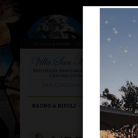
Chi siamo & Contatti
Pubblicità
Donazioni
Il nost
BAGNO A RIPOLI
BARBERINO TAVA