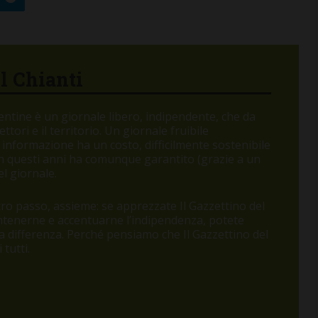
el Chianti
orentine è un giornale libero, indipendente, che da
tori e il territorio. Un giornale fruibile
 informazione ha un costo, difficilmente sostenibile
 in questi anni ha comunque garantito (grazie a un
l giornale.
o passo, assieme: se apprezzate Il Gazzettino del
antenerne e accentuarne l’indipendenza, potete
 la differenza. Perché pensiamo che Il Gazzettino del
tutti.
SAN CASCIANO