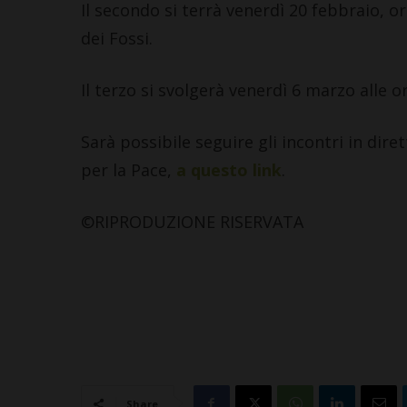
Il secondo si terrà venerdì 20 febbraio, ore
dei Fossi.
Il terzo si svolgerà venerdì 6 marzo alle o
Sarà possibile seguire gli incontri in dir
CASTELLINA IN CHIANTI
LETTERE & SEG
per la Pace,
a questo link
.
Castellina: aperta la mostra
Castelnuovo B
che riporta nel Chianti
revisionismo 
opere fiorentine del ‘300 e
Fratelli d’Ital
©RIPRODUZIONE RISERVATA
‘400
propaganda”
6 Agosto 2026
5 Agosto 2026
Share