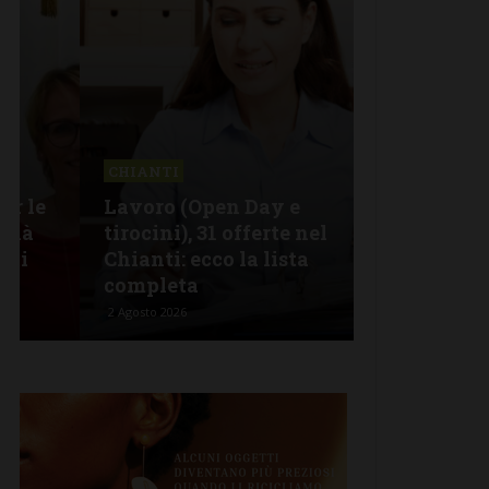
CHIANTI
CASTELNUOV
Lavoro (Open Day e
FdI Casteln
tirocini), 31 offerte nel
sala del c
Chianti: ecco la lista
da politic
completa
parte”
2 Agosto 2026
2 Agosto 2026