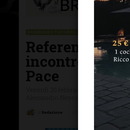
BARBERINO TAVARNELLE
CHIANTI F.NO
SA
Referendum ri
incontro organi
Pace
Venerdì 20 febbraio a San Casciano.
Alessandro Nencini, ex presidente C
di
Redazione
17 Febbraio 2026