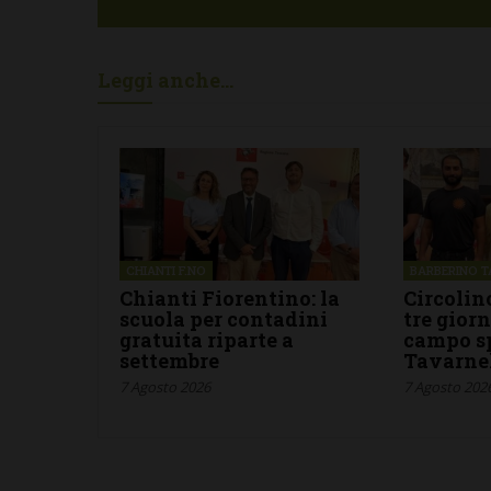
Il Cavaliere p
BARBERINO TAVARNELLE
nuovo menu: 
L’Argentina in Chianti… a
stagionalità 
Leggi anche...
Ferragosto: da SiChef arriva
contaminazio
“Fuoco Argentino”
nel cuore del
5 Agosto 2026
30 Luglio 2026
CHIANTI F.NO
BARBERINO T
Chianti Fiorentino: la
Circolin
scuola per contadini
tre giorn
gratuita riparte a
campo sp
settembre
Tavarne
7 Agosto 2026
7 Agosto 202