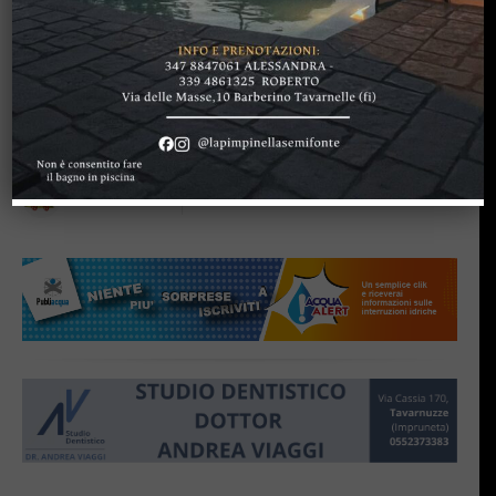
GREVE IN CHIANTI
“Chiediamo con forza un
ritorno ad un impegno
politico e civile da parte di
tutti i cittadini”
di
Redazione
30 Settembre 2013