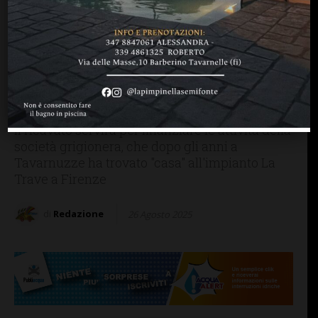
IMPRUNETA
MANGIARE & BERE
A Pozzolatico la 16esima
“Sagra del Fritto Misto”: dal
28 al 31 agosto l’evento del
Centro Storico Lebowski
Il ricavato servirà per finanziare le attività della
società grigionera, che dopo gli anni a
Tavarnuzze ha trovato "casa" all'impianto La
Trave a Firenze
di
Redazione
26 Agosto 2025