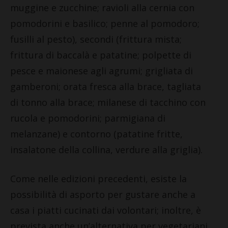
muggine e zucchine; ravioli alla cernia con
pomodorini e basilico; penne al pomodoro;
fusilli al pesto), secondi (frittura mista;
frittura di baccalà e patatine; polpette di
pesce e maionese agli agrumi; grigliata di
gamberoni; orata fresca alla brace, tagliata
di tonno alla brace; milanese di tacchino con
rucola e pomodorini; parmigiana di
melanzane) e contorno (patatine fritte,
insalatone della collina, verdure alla griglia).
Come nelle edizioni precedenti, esiste la
possibilità di asporto per gustare anche a
casa i piatti cucinati dai volontari; inoltre, è
prevista anche un’alternativa per vegetariani