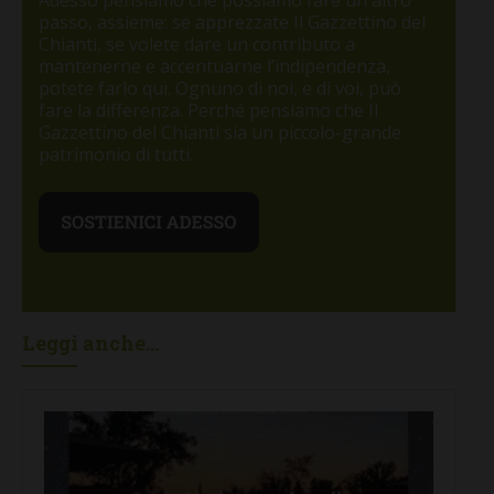
Adesso pensiamo che possiamo fare un altro
passo, assieme: se apprezzate Il Gazzettino del
Chianti, se volete dare un contributo a
mantenerne e accentuarne l’indipendenza,
potete farlo qui. Ognuno di noi, e di voi, può
fare la differenza. Perché pensiamo che Il
Gazzettino del Chianti sia un piccolo-grande
patrimonio di tutti.
Leggi anche...