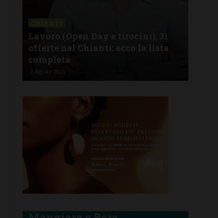
CASTELNUOVO B.GA
31
FdI Castelnuovo: “Si liberi la sala
sta
del consiglio comunale da politica
e immagini di parte”
2 Agosto 2026
Mangiare e Bere