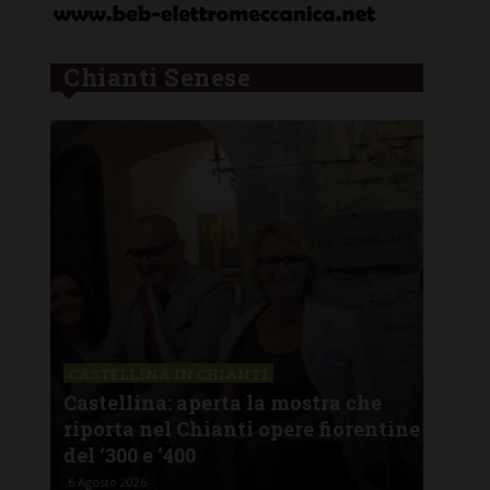
Chianti Senese
CASTELLINA IN CHIANTI
LET
Castellina: aperta la mostra che
Cas
riporta nel Chianti opere fiorentine
rev
del ‘300 e ‘400
d’I
6 Agosto 2026
5 Ago