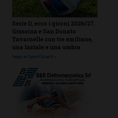
 D, ecco i gironi 2026/27.
Il Grassina vola
ina e San Donato
arrivano subit
nelle con tre emiliane,
dell’Antella: “
aziale e una umbra
traguardo”
 SportChianti >
Leggi su SportChianti 