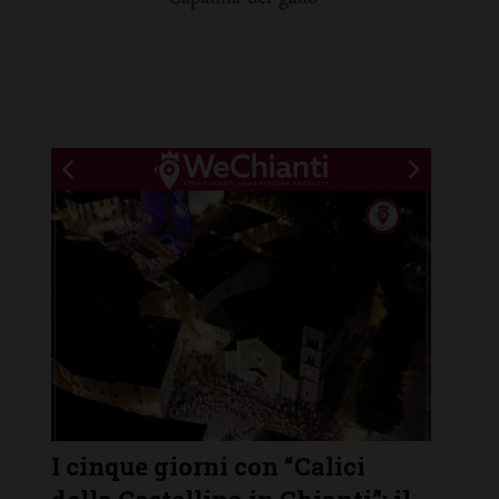
New title
que giorni con “Calici
Castelnuovo B