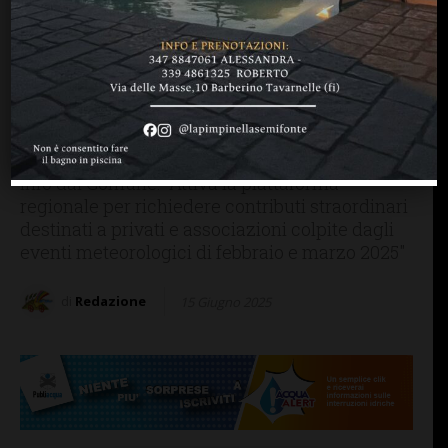
IMPRUNETA
Impruneta: “Eventi
alluvionali marzo 2025,
attivazione contributi per
privati e associazioni”
Info dal Comune: "Attiva la piattaforma
regionale per richiedere contributi straordinari
destinati a privati e associazioni colpite dagli
eventi meteorologici di febbraio e marzo 2025"
di
Redazione
15 Giugno 2025