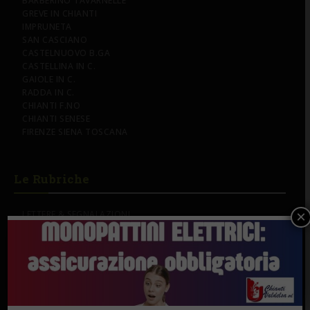
BARBERINO TAVARNELLE
GREVE IN CHIANTI
IMPRUNETA
SAN CASCIANO
CASTELNUOVO B.GA
CASTELLINA IN C.
GAIOLE IN C.
RADDA IN C.
CHIANTI F.NO
CHIANTI SENESE
FIRENZE SIENA TOSCANA
Le Rubriche
×
LETTERE & SEGNALAZIONI
L’EDITORIALE
I CAMMINI DELL’ACQUA NEL CHIANTI
IL CANTO DEL GALLO
CHIANTINVESTO
CHIANTIVERDE