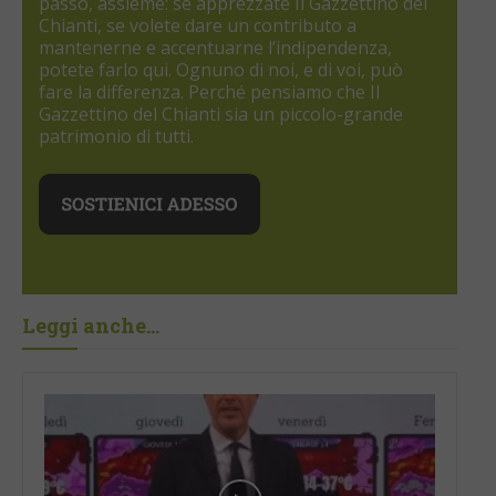
passo, assieme: se apprezzate Il Gazzettino del
Chianti, se volete dare un contributo a
mantenerne e accentuarne l’indipendenza,
potete farlo qui. Ognuno di noi, e di voi, può
fare la differenza. Perché pensiamo che Il
Gazzettino del Chianti sia un piccolo-grande
patrimonio di tutti.
Leggi anche...