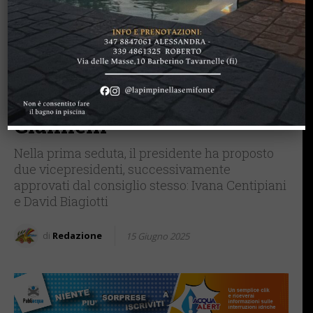
IMPRUNETA
La Pubblica Assistenza di
Tavarnuzze rinnova il
consiglio direttivo 2025-28:
confermato il presidente
Giannelli
Nella prima seduta, il presidente ha proposto
due vicepresidenti, successivamente
approvati dal consiglio stesso: Ivana Centipiani
e David Biagiotti
di
Redazione
15 Giugno 2025