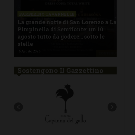
SAN
a La
Il 
BARBERINO TAVARNELLE
L’Argentina in Chianti… a
men
Ferragosto: da SiChef arriva “Fuoco
con
Argentino”
del
5 Agosto 2026
30 Lu
Sostengono Il Gazzettino