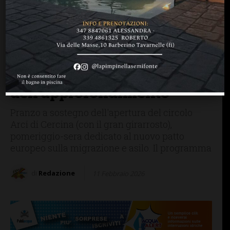
MANGIARE & BERE
SAN CASCIANO
Al circolo Arci
domenica 22 febbraio
giornata all’insegna della
solidarietà, della socialità e
dell’approfondimento
Pranzo a sostegno dell'apertura del circolo
Arci di Cercina (con il gran girarrosto),
pomeriggio-sera dedicato al nuovo patto
europeo sulla migrazione e asilo. Il programma
di
Redazione
11 Febbraio 2026