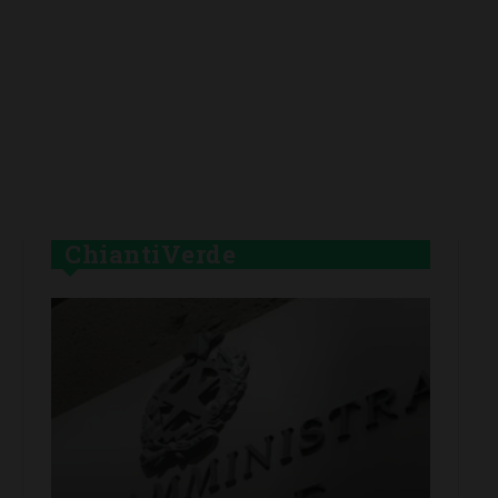
ChiantiVerde