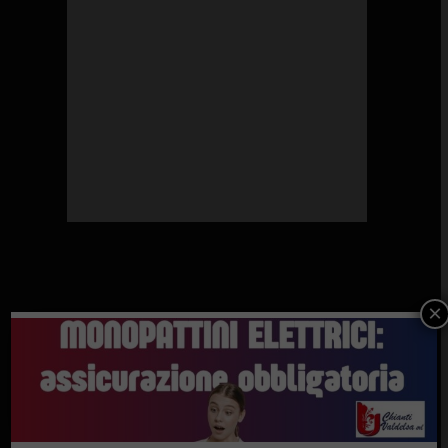
×
SOSTENGONO IL GAZZETTINO DEL CHIANTI