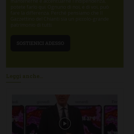
mantenerne e accentuarne l’indipendenza,
potete farlo qui. Ognuno di noi, e di voi, può
fare la differenza. Perché pensiamo che Il
Gazzettino del Chianti sia un piccolo-grande
patrimonio di tutti.
Leggi anche...