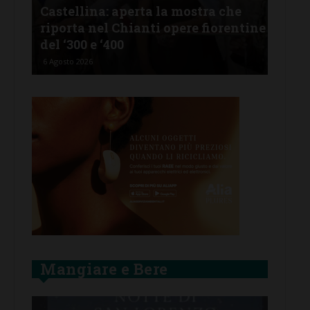
stellina: aperta la mostra che
Castelnuovo 
porta nel Chianti opere fiorentine
revisionismo 
 ‘300 e ‘400
d’Italia è so
osto 2026
5 Agosto 2026
Mangiare e Bere