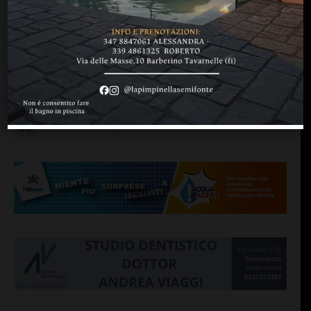
BAGNO A RIPOLI
“Ci siamo astenuti non per
ragioni politiche, ma per
l’assenza di un percorso
certo”
di
Redazione
27 Ottobre 2012