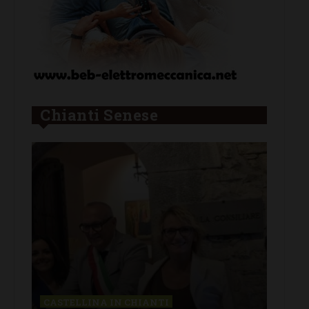
Chianti Senese
STELLINA IN CHIANTI
LETTERE & SEG