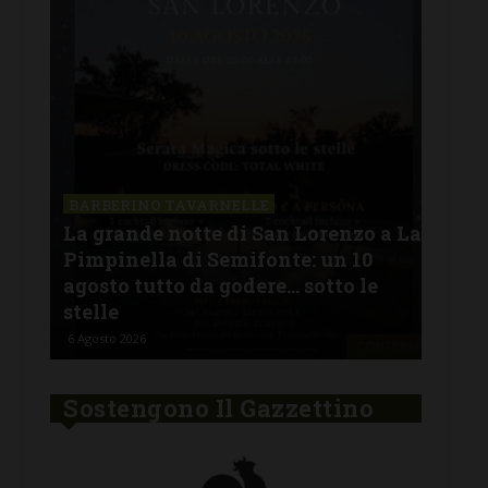
SAN
a La
Il 
BARBERINO TAVARNELLE
L’Argentina in Chianti… a
men
Ferragosto: da SiChef arriva “Fuoco
con
Argentino”
del
5 Agosto 2026
30 Lu
Sostengono Il Gazzettino