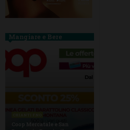
Mangiare e Bere
BARBERINO 
CHIANTI F.NO
La grande 
Coop Mercatale e San
Lorenzo a 