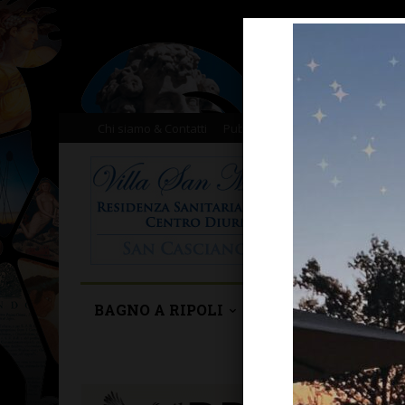
Chi siamo & Contatti
Pubblicità
Donazioni
Il nost
BAGNO A RIPOLI
BARBERINO TAVA