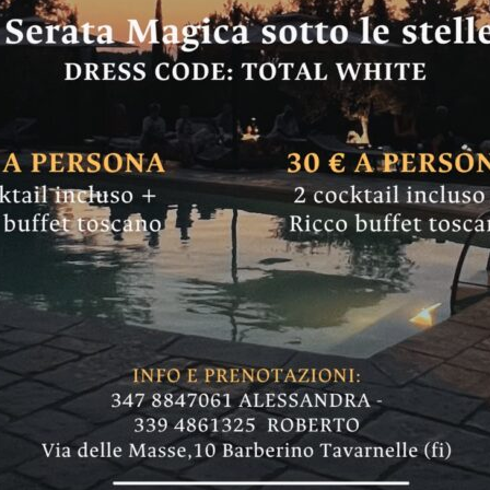
ni-cibi al Crc Ante
i e bollicine del no
Puntay Alto Adige (Ernst & Neue); Franciacorta