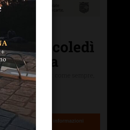
lla: mercoledì
rd Italia
 Brut (Ferghettina): come sempre,