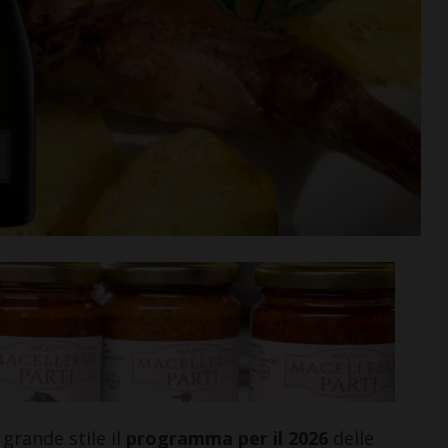
n va in
Aquatica, corsi di nuoto per
tra aperta per
bambini e ragazzi anche a
di agosto
settembre
i >
Leggi su SportChianti >
rande stile il
programma per il 2026
delle