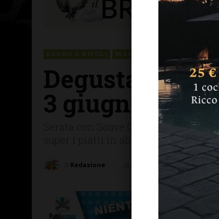
BAGNO A RIPOLI
MANGIARE & BERE
Degustazioni vi
3 giugno bianch
Serata con Soave Classico (Zenato); 
super i piatti in abbinamento
di
Redazione
28 Maggio 2026