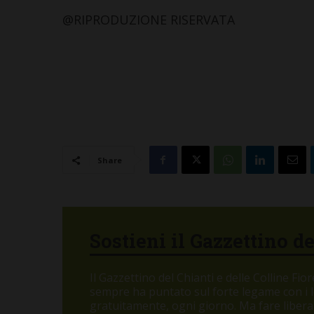
@RIPRODUZIONE RISERVATA
Share
Sostieni il Gazzettino d
Il Gazzettino del Chianti e delle Colline Fi
sempre ha puntato sul forte legame con i let
gratuitamente, ogni giorno. Ma fare libera