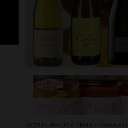
SportLab21 no
vacanza: pales
tutto il mese 
Leggi su SportChiant
ANTELLA (BAGNO A RIPOLI) – Prosegue in g