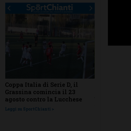
Coppa Italia di Serie D, il
Serie D, ecco
Grassina comincia il 23
Grassina e 
agosto contro la Lucchese
Tavarnelle c
una laziale
Leggi su SportChianti >
Leggi su SportChi