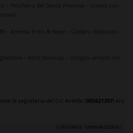
o – Peschiera del Garda (Verona) –
Crepes con
granati
21
– Azienda Ernts & Neue – Caldaro (Bolzano) –
LETTERE & SEGNALAZIONI
“Celebrazione della
Madonna della neve.
Nacque così la Basilica di
ghettina – Adro (Brescia) –
Coniglio arrosto con
Santa Maria Maggiore”
7 Agosto 2026
esso la segreteria del Crc Antella (
055621207
) e/o
(CONTENUTO SPONSORIZZATO)