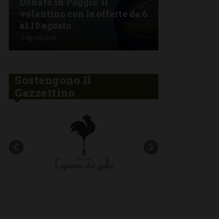
Donato in Poggio: il
Semifonte:
volantino con le offerte da 6
tutto da go
al 19 agosto
stelle
7 Agosto 2026
6 Agosto 2026
Sostengono Il
Gazzettino
New title