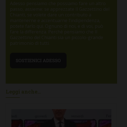
Adesso pensiamo che possiamo fare un altro
passo, assieme: se apprezzate Il Gazzettino del
Chianti, se volete dare un contributo a
mantenerne e accentuarne l’indipendenza,
potete farlo qui. Ognuno di noi, e di voi, può
fare la differenza. Perché pensiamo che Il
Gazzettino del Chianti sia un piccolo-grande
patrimonio di tutti.
Leggi anche...