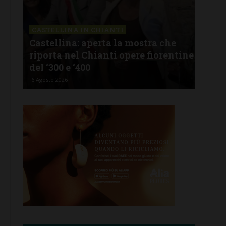
CASTELLINA IN CHIANTI
LET
Castellina: aperta la mostra che
Cas
riporta nel Chianti opere fiorentine
rev
del ‘300 e ‘400
d’I
6 Agosto 2026
5 Ago