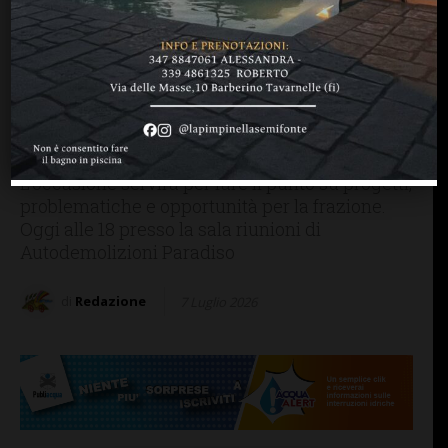
BAGNO A RIPOLI
Di frazione in frazione,
sindaco e giunta
incontrano i cittadini di
Vallina
L'occasione servirà per fare il punto su progetti,
problematiche e opportunità per la frazione.
Oggi alle 18 presso la sala riunioni di
Autodemolizioni Paradiso
di
Redazione
7 Luglio 2026