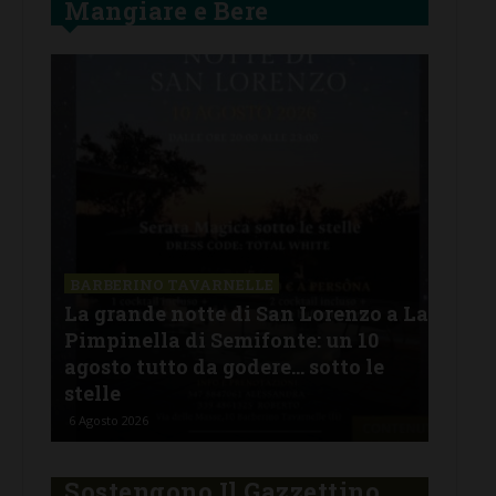
Mangiare e Bere
SAN
a La
Il 
BARBERINO TAVARNELLE
L’Argentina in Chianti… a
men
Ferragosto: da SiChef arriva “Fuoco
con
Argentino”
del
5 Agosto 2026
30 Lu
Sostengono Il Gazzettino