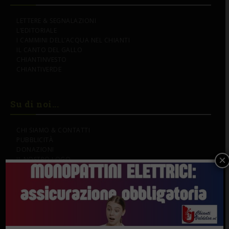
LETTERE & SEGNALAZIONI
L’EDITORIALE
I CAMMINI DELL’ACQUA NEL CHIANTI
IL CANTO DEL GALLO
CHIANTINVESTO
CHIANTIVERDE
Su di noi...
CHI SIAMO & CONTATTI
PUBBLICITÀ
DONAZIONI
×
IL NOSTRO LOGO
SOSTENITORI
Gli Speciali
PERSONE & STORIE