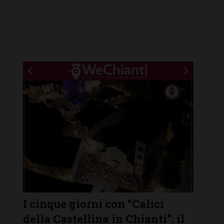
New title
I cinque giorni con “Calici
Cast
della Castellina in Chianti”: il
prota