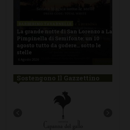
SAN
a La
Il 
BARBERINO TAVARNELLE
L’Argentina in Chianti… a
men
Ferragosto: da SiChef arriva “Fuoco
con
Argentino”
del
5 Agosto 2026
30 Lu
Sostengono Il Gazzettino