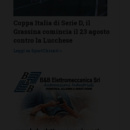
r
Coppa Italia di Serie D, il
Serie 
Grassina comincia il 23 agosto
Grass
contro la Lucchese
Tavar
una l
Leggi su SportChianti >
Leggi su