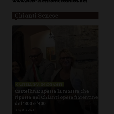
Chianti Senese
CASTELLINA IN CHIANTI
LET
Castellina: aperta la mostra che
Cas
riporta nel Chianti opere fiorentine
rev
del ‘300 e ‘400
d’I
6 Agosto 2026
5 Ago