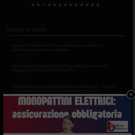
Ultimi articoli
Chianti Fiorentino: la scuola per contadini
gratuita riparte a settembre
7 Agosto 2026
Circolino Summer Fest, tre giorni di festa nel
campo sportivo di Tavarnelle
7 Agosto 2026
“Celebrazione della Madonna della neve. Nacque
così la Basilica di Santa Maria Maggiore”
×
7 Agosto 2026
I Comuni
BAGNO A RIPOLI
BARBERINO TAVARNELLE