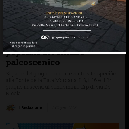
BAGNO A RIPOLI
Insuburbia [Theater]
Metropolis, tre
appuntamenti (+ 1): a
Bagno a Ripoli le case
popolari diventano
palcoscenico
Si parte il 3 giugno con un evento site-specific
alla Fonte della Fata Morgana. Il 9, il 16 e il 24
giugno in scena al condominio Erp di via De
Nicola
di
Redazione
2 Giugno 2026